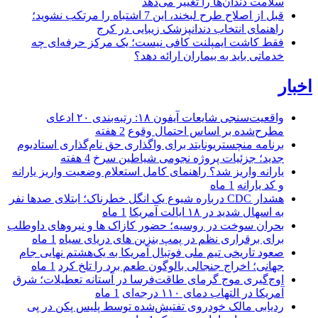
سلامت دندان‌ها را تغییر می‌دهد
قبل از اصلاح طرح لبخند، این 7 اشتباه را مرتکب نشوید؛
راهنمای انتخاب دندانپزشک زیبایی در کرج
فقط کاشت ایمپلنت کافی نیست؛ یک مرکز حرفه‌ای چه
خدماتی باید به بیماران ارائه دهد؟
اخبار
واقعیت‌سنجی شایعات آیفون ۱۸: رتبه‌بندی ۲۰ ادعای
مطرح‌شده بر اساس احتمال وقوع
2 هفته
برنامه منچستریونایتد برای واگذاری حق نام‌گذاری استادیوم
جدید؛ جزئیات پروژه نجومی شیاطین سرخ
4 هفته
یارانه واریز شد؟ راهنمای کامل استعلام وضعیت واریز یارانه
و کد یارانه
1 ماه
هشدار CDC درباره شیوع یک انگل خطرناک؛ ابتلای صدها نفر
به اسهال شدید در ۱۸ ایالت آمریکا
1 ماه
بحران سوخت در روسیه؛ حضور کازاک‌ ها و نیروهای داوطلب
برای برقراری نظم در پمپ بنزین‌ های دریای سیاه
1 ماه
صعود تاریخی تیم ملی فوتبال آمریکا به یک‌هشتم نهایی جام
جهانی؛ اخراج جنجالی بالوگون طعم برد را تلخ کرد
1 ماه
اوج‌گیری موج گرمای طاقت‌فرسا در آستانه تعطیلات؛ شرق
آمریکا در التهاب دمای ۱۱۰ درجه‌ای
1 ماه
ردیابی مالک خودروی تفتیش‌شده توسط پلیس پکن در پی