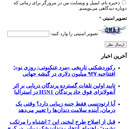
ذخیره نام، ایمیل و وبسایت من در مرورگر برای زمانی که
دوباره دیدگاهی می‌نویسم.
تصویر امنیتی
*
تصویر امنیتی را وارد کنید:
آخرین اخبار
رکوردشکنی تاریخی «مرد عنکبوتی: روزی نو»؛
افتتاحیه ۹۲۷ میلیون دلاری در گیشه جهانی
تایید اولین تلفات گسترده پرندگان دریایی بر اثر
آنفولانزای فوق حاد پرندگان H5N1 در استرالیا
آیا ارتودنسی فقط جنبه زیبایی دارد؟ وقتی یک
درمان، آینده سلامت دندان‌ها را تغییر می‌دهد
قبل از اصلاح طرح لبخند، این 7 اشتباه را مرتکب
نشوید؛ راهنمای انتخاب دندانپزشک زیبایی در کرج