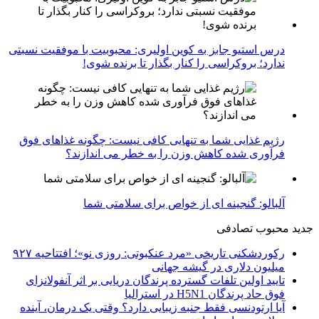
درس استیو جابز به کوین اولیری: محبوبیت با موفقیت نسبتی
ندارد؛ بروکراسی را کنار بگذار تا برنده شوی!
رژیم غذایی شما به تنهایی کافی نیست: چگونه غذاهای فوق
فرآوری شده کاهش وزن را به خطر می اندازند؟
آلبالو: گنجینه ای از خواص برای سلامتی شما
جدید
محبوب
تصادفی
رکوردشکنی تاریخی «مرد عنکبوتی: روزی نو»؛ افتتاحیه ۹۲۷
میلیون دلاری در گیشه جهانی
تایید اولین تلفات گسترده پرندگان دریایی بر اثر آنفولانزای
فوق حاد پرندگان H5N1 در استرالیا
آیا ارتودنسی فقط جنبه زیبایی دارد؟ وقتی یک درمان، آینده