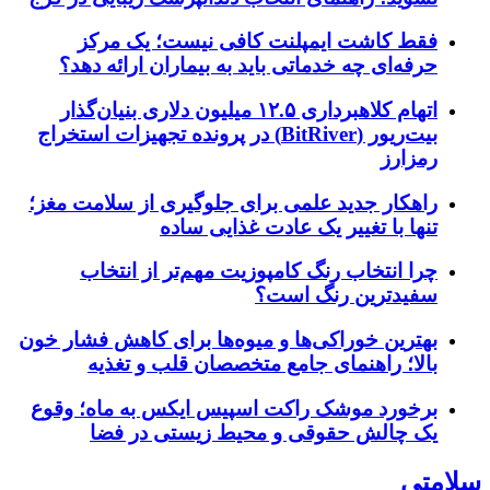
فقط کاشت ایمپلنت کافی نیست؛ یک مرکز
حرفه‌ای چه خدماتی باید به بیماران ارائه دهد؟
اتهام کلاهبرداری ۱۲.۵ میلیون دلاری بنیان‌گذار
بیت‌ریور (BitRiver) در پرونده تجهیزات استخراج
رمزارز
راهکار جدید علمی برای جلوگیری از سلامت مغز؛
تنها با تغییر یک عادت غذایی ساده
چرا انتخاب رنگ کامپوزیت مهم‌تر از انتخاب
سفیدترین رنگ است؟
بهترین خوراکی‌ها و میوه‌ها برای کاهش فشار خون
بالا؛ راهنمای جامع متخصصان قلب و تغذیه
برخورد موشک راکت اسپیس ایکس به ماه؛ وقوع
یک چالش حقوقی و محیط زیستی در فضا
سلامتی