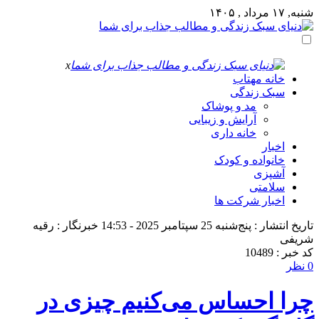
شنبه, ۱۷ مرداد , ۱۴۰۵
x
خانه مهتاب
سبک زندگی
مد و پوشاک
آرایش و زیبایی
خانه داری
اخبار
خانواده و کودک
آشپزی
سلامتی
اخبار شرکت ها
تاریخ انتشار : پنج‌شنبه 25 سپتامبر 2025 - 14:53
خبرنگار : رقیه
شریفی
کد خبر : 10489
0 نظر
چرا احساس می‌کنیم چیزی در