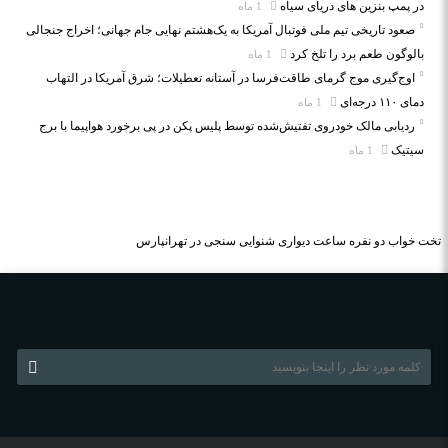
در پمپ بنزین‌ های دریای سیاه
1 ماه
صعود تاریخی تیم ملی فوتبال آمریکا به یک‌هشتم نهایی جام جهانی؛ اخراج جنجالی
بالوگون طعم برد را تلخ کرد
1 ماه
اوج‌گیری موج گرمای طاقت‌فرسا در آستانه تعطیلات؛ شرق آمریکا در التهاب
دمای ۱۱۰ درجه‌ای
1 ماه
ردیابی مالک خودروی تفتیش‌شده توسط پلیس پکن در پی برخورد هواپیما با برج
سیتیک
1 ماه
تخت خواب دو نفره
ساعت دیواری
شنوایی سنجی در تهرانپارس