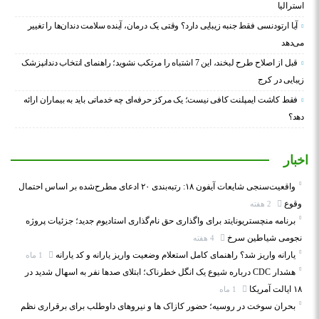
استرالیا
آیا ارتودنسی فقط جنبه زیبایی دارد؟ وقتی یک درمان، آینده سلامت دندان‌ها را تغییر
می‌دهد
قبل از اصلاح طرح لبخند، این 7 اشتباه را مرتکب نشوید؛ راهنمای انتخاب دندانپزشک
زیبایی در کرج
فقط کاشت ایمپلنت کافی نیست؛ یک مرکز حرفه‌ای چه خدماتی باید به بیماران ارائه
دهد؟
اخبار
واقعیت‌سنجی شایعات آیفون ۱۸: رتبه‌بندی ۲۰ ادعای مطرح‌شده بر اساس احتمال
وقوع
2 هفته
برنامه منچستریونایتد برای واگذاری حق نام‌گذاری استادیوم جدید؛ جزئیات پروژه
نجومی شیاطین سرخ
4 هفته
یارانه واریز شد؟ راهنمای کامل استعلام وضعیت واریز یارانه و کد یارانه
1 ماه
هشدار CDC درباره شیوع یک انگل خطرناک؛ ابتلای صدها نفر به اسهال شدید در
۱۸ ایالت آمریکا
1 ماه
بحران سوخت در روسیه؛ حضور کازاک‌ ها و نیروهای داوطلب برای برقراری نظم