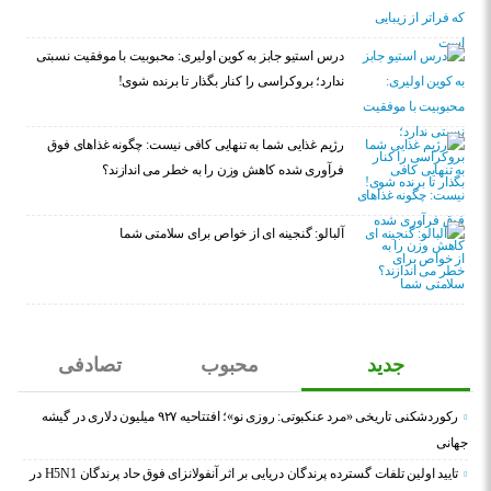
درس استیو جابز به کوین اولیری: محبوبیت با موفقیت نسبتی
ندارد؛ بروکراسی را کنار بگذار تا برنده شوی!
رژیم غذایی شما به تنهایی کافی نیست: چگونه غذاهای فوق
فرآوری شده کاهش وزن را به خطر می اندازند؟
آلبالو: گنجینه ای از خواص برای سلامتی شما
جدید
محبوب
تصادفی
رکوردشکنی تاریخی «مرد عنکبوتی: روزی نو»؛ افتتاحیه ۹۲۷ میلیون دلاری در گیشه
جهانی
تایید اولین تلفات گسترده پرندگان دریایی بر اثر آنفولانزای فوق حاد پرندگان H5N1 در