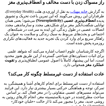
راز مسواک زدن با دست مخالف و انعطاف‌پذیری مغز
به گزارش
خانه مهتاب
به نقل از اوری‌دی هلت (Everyday Health)،
طرفداران این روش می‌گویند که این تمرین باعث تحریک و تشویق
پدیده
انعطاف‌پذیری عصبی (Neuroplasticity)
می‌شود؛ یعنی همان
توانایی شگفت‌انگیز مغز برای شکل‌دهی مجدد و سازماندهی مجدد
اتصالات عصبی در طول زندگی. این ایده به سرعت در شبکه‌های
اجتماعی و بحث‌های مربوط به سبک زندگی و سلامت به عنوان یک
راهکار سریع برای وارد کردن یک تجربه جدید به فعالیت‌های تکراری
روزمره پخش شده است.
اگرچه کارشناسان علوم اعصاب اشاره می‌کنند که شواهد علمی
برای اثبات دستاوردهای شناختی گسترده از این طریق هنوز محدود
است، اما این پیشنهاد کاملاً با اصول عمومی انطباق‌پذیری و
تقویت
عملکرد مغز
همخوانی دارد.
عادت استفاده از دست غیرمسلط چگونه کار می‌کند؟
استفاده از دست غیرمسلط برای انجام کارهای آشنا و همیشگی، به
تمرکز، توجه و هماهنگی حرکتی بسیار بیشتری نیاز دارد. این فرآیند
می‌تواند مسیرهای عصبی متفاوتی را در مغز فعال کند. بر اساس
مباحث مطرح‌شده در حوزه پلاستیسیته مغز، انجام کارهای روتین به
روشی جدید، مغز را مجبور می‌کند تا از حالت «خلبان خودکار»
(Autopilot) خارج شود.