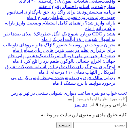
واقعیت‌سنجی شایعات آیفون ۱۸: رتبه‌بندی ۲۰ ادعای
مطرح‌شده بر اساس احتمال وقوع
2 هفته
برنامه منچستریونایتد برای واگذاری حق نام‌گذاری استادیوم
جدید؛ جزئیات پروژه نجومی شیاطین سرخ
1 ماه
یارانه واریز شد؟ راهنمای کامل استعلام وضعیت واریز یارانه
و کد یارانه
1 ماه
هشدار CDC درباره شیوع یک انگل خطرناک؛ ابتلای صدها نفر
به اسهال شدید در ۱۸ ایالت آمریکا
1 ماه
بحران سوخت در روسیه؛ حضور کازاک‌ ها و نیروهای داوطلب
برای برقراری نظم در پمپ بنزین‌ های دریای سیاه
1 ماه
صعود تاریخی تیم ملی فوتبال آمریکا به یک‌هشتم نهایی جام
جهانی؛ اخراج جنجالی بالوگون طعم برد را تلخ کرد
1 ماه
اوج‌گیری موج گرمای طاقت‌فرسا در آستانه تعطیلات؛ شرق
آمریکا در التهاب دمای ۱۱۰ درجه‌ای
1 ماه
ردیابی مالک خودروی تفتیش‌شده توسط پلیس پکن در پی
برخورد هواپیما با برج سیتیک
1 ماه
تخت خواب دو نفره
ساعت دیواری
شنوایی سنجی در تهرانپارس
طراحی و تولید قالب
دی تمز
کلیه حقوق مادی و معنوی این سایت مربوط به
جستجو