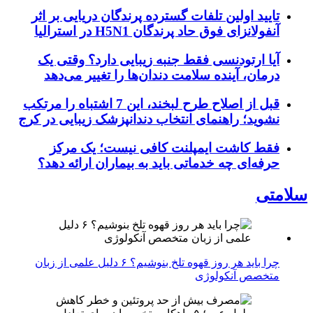
تایید اولین تلفات گسترده پرندگان دریایی بر اثر
آنفولانزای فوق حاد پرندگان H5N1 در استرالیا
آیا ارتودنسی فقط جنبه زیبایی دارد؟ وقتی یک
درمان، آینده سلامت دندان‌ها را تغییر می‌دهد
قبل از اصلاح طرح لبخند، این 7 اشتباه را مرتکب
نشوید؛ راهنمای انتخاب دندانپزشک زیبایی در کرج
فقط کاشت ایمپلنت کافی نیست؛ یک مرکز
حرفه‌ای چه خدماتی باید به بیماران ارائه دهد؟
سلامتی
چرا باید هر روز قهوه تلخ بنوشیم؟ ۶ دلیل علمی از زبان
متخصص آنکولوژی