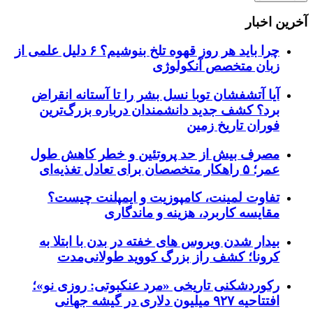
آخرین اخبار
چرا باید هر روز قهوه تلخ بنوشیم؟ ۶ دلیل علمی از
زبان متخصص آنکولوژی
آیا آتشفشان توبا نسل بشر را تا آستانه انقراض
برد؟ کشف جدید دانشمندان درباره بزرگ‌ترین
فوران تاریخ زمین
مصرف بیش از حد پروتئین و خطر کاهش طول
عمر؛ ۵ راهکار متخصصان برای تعادل تغذیه‌ای
تفاوت لمینت، کامپوزیت و ایمپلنت چیست؟
مقایسه کاربرد، هزینه و ماندگاری
بیدار شدن ویروس‌ های خفته در بدن با ابتلا به
کرونا؛ کشف راز بزرگ کووید طولانی‌مدت
رکوردشکنی تاریخی «مرد عنکبوتی: روزی نو»؛
افتتاحیه ۹۲۷ میلیون دلاری در گیشه جهانی