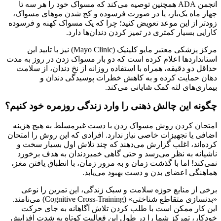
انجمن ADA همچنین توصیه می‌کند که مسواک خود را هر سه تا
چهار ماه یک‌بار، یا در صورت فرسوده و کج شدن موهای مسواک،
زودتر از این موعد تعویض کنید؛ چرا که یک مسواک کهنه و فرسوده
کارایی بسیار کمتری در تمیز کردن دندان‌ها دارد.
مرکز پزشکی معتبر مایو کلینیک (Mayo Clinic) نیز با تایید این
استانداردها اعلام کرده است که دو بار مسواک زدن در روز به مدت
حداقل دو دقیقه، همراه با استفاده روزانه از نخ دندان، از سلامت
دهان حمایت کرده و به کاهش خطرات پوسیدگی دندان و
بیماری‌های لثه کمک شایانی می‌کند.
چگونه این چالش ذهنی را وارد زندگی روزمره خود کنیم؟
امتحان کردن روش مسواک زدن با دست غیرمسلط به هیچ هزینه
اضافی یا تجهیزات خاصی نیاز ندارد. افرادی که این روش را امتحان
کرده‌اند، اغلب گزارش می‌دهند که چند تلاش اول بسیار سخت و
ناشیانه به نظر می‌رسد و حتی گاهی خمیردندان به هدف برخورد
نمی‌کند! اما با گذشت زمان و به مرور زمان، با انطباق یافتن مغز،
هماهنگی اعضای بدن و دست بهبود می‌یابد.
برخی از منابع حوزه سلامت و سبک زندگی، این تمرین را نوعی
«بدنسازی متقاطع شناختی» (Cognitive Cross-Training) می‌نامند.
این کار ممکن است با طلب کردن تلاش آگاهانه به جای حرکت
خودکار، تمرکز شما را در طول این فعالیت کوتاه به شدت افزایش