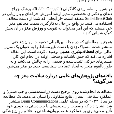
در همین رابطه، ریدی گانگولی (Riddhi Gangolli)، پزشک جراح
دندان و دکترای تخصصی، مدیر ارشد آموزش حرفه‌ای و بازاریابی در
SmileDirectClub معتقد است: «از آنجایی که شما از دست مخالف
استفاده می‌کنید، در واقع در حال به‌کارگیری سمت مخالف مغز
خود هستید که این امر می‌تواند به تقویت و
ورزش مغز
در آن بخش
کمک شایانی کند.»
همچنین مقاله‌ای که در مجله بین‌المللی تحقیقات روان‌شناختی
منتشر شده، مسواک زدن با دست غیرمسلط را به عنوان یک تمرین
عالی برای
انعطاف‌پذیری عصبی
توصیف کرده است. این مقاله
اشاره می‌کند که حس ناشیانه و سختی اولیه در انجام این کار،
مسیرهای حرکتی تثبیت‌شده و قدیمی را به چالش می‌کشد و به
طور بالقوه منجر به ایجاد اتصالات سیناپسی جدید در مغز می‌شود.
یافته‌های پژوهش‌های علمی درباره سلامت مغز چه
می‌گویند؟
مطالعات انجام‌شده روی ترجیح دست (راست‌دستی و چپ‌دستی) و
عملکرد شناختی انسان، نتایج متفاوتی را نشان می‌دهند. یک مطالعه
در سال ۲۰۲۳ که در مجله علمی Brain Communications منتشر
شد، نشان داد که وضعیت راست‌دستی یا چپ‌دستی به خودی خود
تأثیر معنی‌داری بر عملکرد عصب‌روان‌شناختی یا علائم روان‌پزشکی