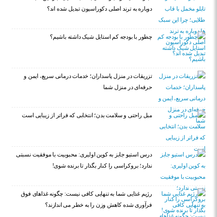
دوباره به ترند اصلی دکوراسیون تبدیل شده اند؟
چطور با بودجه کم استایل شیک داشته باشیم؟
تزریقات در منزل پاسداران؛ خدمات درمانی سریع، ایمن و
حرفه‌ای در منزل شما
مبل راحتی و سلامت بدن؛ انتخابی که فراتر از زیبایی است
درس استیو جابز به کوین اولیری: محبوبیت با موفقیت نسبتی
ندارد؛ بروکراسی را کنار بگذار تا برنده شوی!
رژیم غذایی شما به تنهایی کافی نیست: چگونه غذاهای فوق
فرآوری شده کاهش وزن را به خطر می اندازند؟