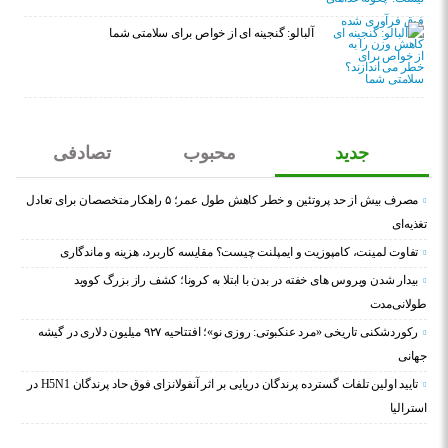
آلبالو: گنجینه ای از خواص برای سلامتی شما
جدید
محبوب
تصادفی
مصرف بیش از حد پروتئین و خطر کاهش طول عمر؛ ۵ راهکار متخصصان برای تعادل
تغذیه‌ای
تفاوت لمینت، کامپوزیت و ایمپلنت چیست؟ مقایسه کاربرد، هزینه و ماندگاری
بیدار شدن ویروس‌ های خفته در بدن با ابتلا به کرونا؛ کشف راز بزرگ کووید
طولانی‌مدت
رکوردشکنی تاریخی «مرد عنکبوتی: روزی نو»؛ افتتاحیه ۹۲۷ میلیون دلاری در گیشه
جهانی
تایید اولین تلفات گسترده پرندگان دریایی بر اثر آنفولانزای فوق حاد پرندگان H5N1 در
استرالیا