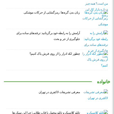
زبان بدن گربه‌ها: رمزگشایی از حرکات موشکی
آرامش را به رابطه خود برگردانید: ترفندهای ساده برای
جلوگیری از جر و بحث
چطور لکه ادرار را از روی فرش پاک کنیم؟
خانواده
معرفی تشریفات لاکچری در تهران
تابلو کلاسیک و تابلو مخمل با قاب طلایی؛ چرا این سبک ها