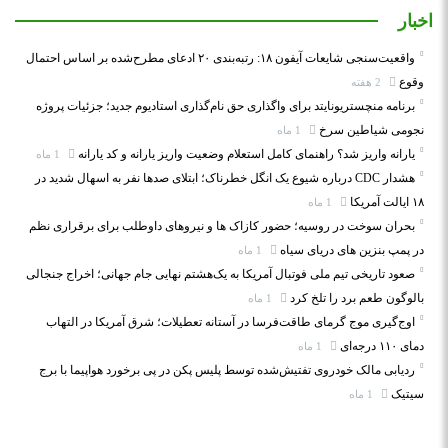
اخبار
واقعیت‌سنجی شایعات آیفون ۱۸: رتبه‌بندی ۲۰ ادعای مطرح‌شده بر اساس احتمال
وقوع
2 هفته
برنامه منچستریونایتد برای واگذاری حق نام‌گذاری استادیوم جدید؛ جزئیات پروژه
نجومی شیاطین سرخ
1 ماه
یارانه واریز شد؟ راهنمای کامل استعلام وضعیت واریز یارانه و کد یارانه
1 ماه
هشدار CDC درباره شیوع یک انگل خطرناک؛ ابتلای صدها نفر به اسهال شدید در
۱۸ ایالت آمریکا
1 ماه
بحران سوخت در روسیه؛ حضور کازاک‌ ها و نیروهای داوطلب برای برقراری نظم
در پمپ بنزین‌ های دریای سیاه
1 ماه
صعود تاریخی تیم ملی فوتبال آمریکا به یک‌هشتم نهایی جام جهانی؛ اخراج جنجالی
بالوگون طعم برد را تلخ کرد
1 ماه
اوج‌گیری موج گرمای طاقت‌فرسا در آستانه تعطیلات؛ شرق آمریکا در التهاب
دمای ۱۱۰ درجه‌ای
1 ماه
ردیابی مالک خودروی تفتیش‌شده توسط پلیس پکن در پی برخورد هواپیما با برج
سیتیک
1 ماه