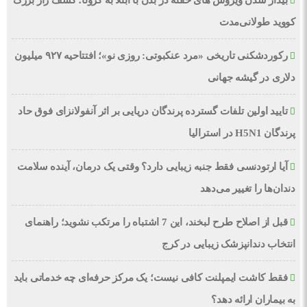
بیدار شدن ویروس‌ های خفته در بدن با ابتلا به کرونا؛ کشف راز بزرگ
کووید طولانی‌مدت
رکوردشکنی تاریخی «مرد عنکبوتی: روزی نو»؛ افتتاحیه ۹۲۷ میلیون
دلاری در گیشه جهانی
تایید اولین تلفات گسترده پرندگان دریایی بر اثر آنفولانزای فوق حاد
پرندگان H5N1 در استرالیا
آیا ارتودنسی فقط جنبه زیبایی دارد؟ وقتی یک درمان، آینده سلامت
دندان‌ها را تغییر می‌دهد
قبل از اصلاح طرح لبخند، این 7 اشتباه را مرتکب نشوید؛ راهنمای
انتخاب دندانپزشک زیبایی در کرج
فقط کاشت ایمپلنت کافی نیست؛ یک مرکز حرفه‌ای چه خدماتی باید
به بیماران ارائه دهد؟