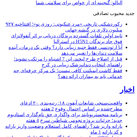
آلبالو: گنجینه ای از خواص برای سلامتی شما
جدید
محبوب
تصادفی
رکوردشکنی تاریخی «مرد عنکبوتی: روزی نو»؛ افتتاحیه ۹۲۷
میلیون دلاری در گیشه جهانی
تایید اولین تلفات گسترده پرندگان دریایی بر اثر آنفولانزای
فوق حاد پرندگان H5N1 در استرالیا
آیا ارتودنسی فقط جنبه زیبایی دارد؟ وقتی یک درمان، آینده
سلامت دندان‌ها را تغییر می‌دهد
قبل از اصلاح طرح لبخند، این 7 اشتباه را مرتکب نشوید؛
راهنمای انتخاب دندانپزشک زیبایی در کرج
فقط کاشت ایمپلنت کافی نیست؛ یک مرکز حرفه‌ای چه
خدماتی باید به بیماران ارائه دهد؟
اخبار
واقعیت‌سنجی شایعات آیفون ۱۸: رتبه‌بندی ۲۰ ادعای
مطرح‌شده بر اساس احتمال وقوع
2 هفته
برنامه منچستریونایتد برای واگذاری حق نام‌گذاری استادیوم
جدید؛ جزئیات پروژه نجومی شیاطین سرخ
4 هفته
یارانه واریز شد؟ راهنمای کامل استعلام وضعیت واریز یارانه
و کد یارانه
1 ماه