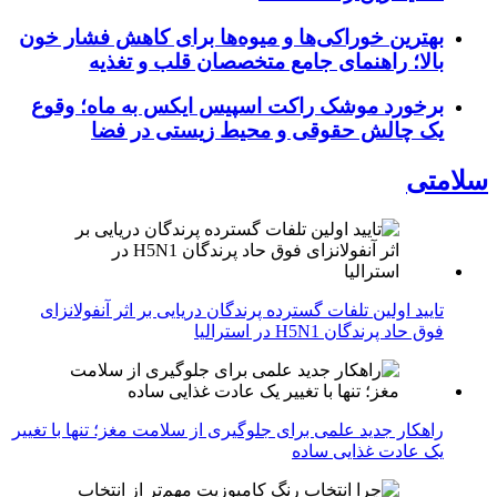
بهترین خوراکی‌ها و میوه‌ها برای کاهش فشار خون
بالا؛ راهنمای جامع متخصصان قلب و تغذیه
برخورد موشک راکت اسپیس ایکس به ماه؛ وقوع
یک چالش حقوقی و محیط زیستی در فضا
سلامتی
تایید اولین تلفات گسترده پرندگان دریایی بر اثر آنفولانزای
فوق حاد پرندگان H5N1 در استرالیا
راهکار جدید علمی برای جلوگیری از سلامت مغز؛ تنها با تغییر
یک عادت غذایی ساده