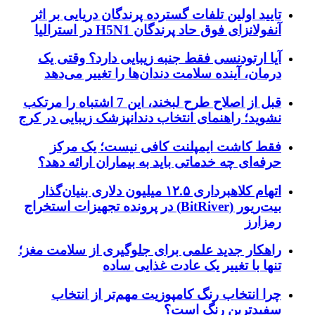
تایید اولین تلفات گسترده پرندگان دریایی بر اثر
آنفولانزای فوق حاد پرندگان H5N1 در استرالیا
آیا ارتودنسی فقط جنبه زیبایی دارد؟ وقتی یک
درمان، آینده سلامت دندان‌ها را تغییر می‌دهد
قبل از اصلاح طرح لبخند، این 7 اشتباه را مرتکب
نشوید؛ راهنمای انتخاب دندانپزشک زیبایی در کرج
فقط کاشت ایمپلنت کافی نیست؛ یک مرکز
حرفه‌ای چه خدماتی باید به بیماران ارائه دهد؟
اتهام کلاهبرداری ۱۲.۵ میلیون دلاری بنیان‌گذار
بیت‌ریور (BitRiver) در پرونده تجهیزات استخراج
رمزارز
راهکار جدید علمی برای جلوگیری از سلامت مغز؛
تنها با تغییر یک عادت غذایی ساده
چرا انتخاب رنگ کامپوزیت مهم‌تر از انتخاب
سفیدترین رنگ است؟