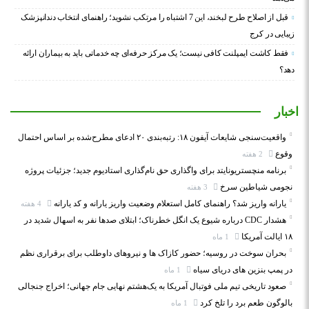
قبل از اصلاح طرح لبخند، این 7 اشتباه را مرتکب نشوید؛ راهنمای انتخاب دندانپزشک
زیبایی در کرج
فقط کاشت ایمپلنت کافی نیست؛ یک مرکز حرفه‌ای چه خدماتی باید به بیماران ارائه
دهد؟
اخبار
واقعیت‌سنجی شایعات آیفون ۱۸: رتبه‌بندی ۲۰ ادعای مطرح‌شده بر اساس احتمال
وقوع
2 هفته
برنامه منچستریونایتد برای واگذاری حق نام‌گذاری استادیوم جدید؛ جزئیات پروژه
نجومی شیاطین سرخ
3 هفته
یارانه واریز شد؟ راهنمای کامل استعلام وضعیت واریز یارانه و کد یارانه
4 هفته
هشدار CDC درباره شیوع یک انگل خطرناک؛ ابتلای صدها نفر به اسهال شدید در
۱۸ ایالت آمریکا
1 ماه
بحران سوخت در روسیه؛ حضور کازاک‌ ها و نیروهای داوطلب برای برقراری نظم
در پمپ بنزین‌ های دریای سیاه
1 ماه
صعود تاریخی تیم ملی فوتبال آمریکا به یک‌هشتم نهایی جام جهانی؛ اخراج جنجالی
بالوگون طعم برد را تلخ کرد
1 ماه