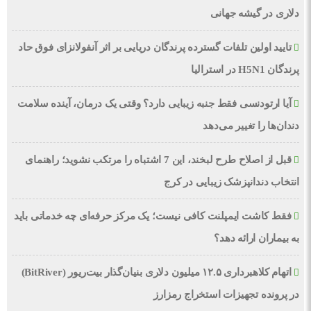
دلاری در گیشه جهانی
تایید اولین تلفات گسترده پرندگان دریایی بر اثر آنفولانزای فوق حاد
پرندگان H5N1 در استرالیا
آیا ارتودنسی فقط جنبه زیبایی دارد؟ وقتی یک درمان، آینده سلامت
دندان‌ها را تغییر می‌دهد
قبل از اصلاح طرح لبخند، این 7 اشتباه را مرتکب نشوید؛ راهنمای
انتخاب دندانپزشک زیبایی در کرج
فقط کاشت ایمپلنت کافی نیست؛ یک مرکز حرفه‌ای چه خدماتی باید
به بیماران ارائه دهد؟
اتهام کلاهبرداری ۱۲.۵ میلیون دلاری بنیان‌گذار بیت‌ریور (BitRiver)
در پرونده تجهیزات استخراج رمزارز