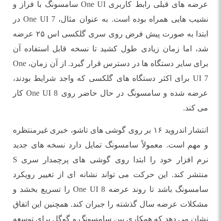
عرضه های قبلی رابط کاربری One UI سامسونگ با فراز و
نشیب هایی همراه بوده است. به عنوان مثال، One UI 7 در
ابتدا به صورت پیش فرض روی سری گلکسی اس ۲۵ عرضه
شد، اما زمان زیادی طول کشید تا نسخه قابل استفاده آن
برای سایر دستگاه ها در دسترس قرار گیرد. از آن زمان، One
UI 7 برای اکثر دستگاه های گلکسی که واجد شرایط بودند،
عرضه شده و سامسونگ در حال حاضر روی One UI 8 کار
می کند.
انتشار اندروید ۱۶ بر روی گوشی های تاشو، خبری غیرمنتظره
و مهم است. معمولاً سامسونگ تمایل دارد نسخه های جدید
نرم افزار خود را ابتدا روی گوشی های پرچمدار سری S
منتشر کند. این حرکت می تواند نشانه ای از تغییر رویکرد
سامسونگ باشد تا روند عرضه One UI 8 را تسریع بخشد و
مشکلات عرضه سال گذشته را جبران کند. همچنین این اتفاق
نشان می دهد که همکاری بین سامسونگ و گوگل برای توسعه