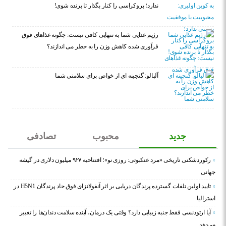
ندارد؛ بروکراسی را کنار بگذار تا برنده شوی!
رژیم غذایی شما به تنهایی کافی نیست: چگونه غذاهای فوق
فرآوری شده کاهش وزن را به خطر می اندازند؟
آلبالو: گنجینه ای از خواص برای سلامتی شما
جدید
محبوب
تصادفی
رکوردشکنی تاریخی «مرد عنکبوتی: روزی نو»؛ افتتاحیه ۹۲۷ میلیون دلاری در گیشه
جهانی
تایید اولین تلفات گسترده پرندگان دریایی بر اثر آنفولانزای فوق حاد پرندگان H5N1 در
استرالیا
آیا ارتودنسی فقط جنبه زیبایی دارد؟ وقتی یک درمان، آینده سلامت دندان‌ها را تغییر
می‌دهد