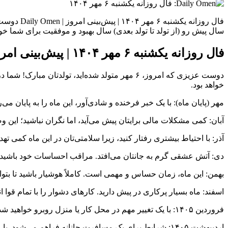
سال پیش رو (از تولد تا تولد بعدی) سال بهبود و موفقیت برای شما خواهد
فال روزانه یکشنبه ۶ مهر ۱۴۰۴ | پیش‌بینی امروز | Daily Omen
دوست عزیزی که امروز، ۶ مهر متولد شده‌اید، تول
خواهد بود.
مهر (پایان ماه): با یک خبر فرخنده و شادی‌آور، این ماه را به پایان می‌ر
آبان: کمی مشکلات مالی برایتان پیش می‌آید، اما نگران نباشید؛ این 
آذر: با احتیاط بیشتری رفتار کنید، زیرا سلامتی‌تان در این ماه کمی تهد
دی: آتش عشقی گرم به جانتان می‌افتد. مراقب احساسات خود باشید تا پ
بهمن: این ماه، زمان حساس و مهمی است. کاملاً هوشیار باشید تا بتو
اسفند: ماه بسیار پرکاری در پیش دارید. کارهای دشوار را با تمام قوا انج
فروردین ۱۴۰۵: با یک تغییر مهم در محل کار یا منزل روبرو خواهید شد. شاید در ابتدا کمی ناراحت‌کننده به نظر برسد، اما مطمئن باشید این تغییر به نفع شماست.
اردیبهشت ۱۴۰۵: شرایط برای یک مسافرت جانانه فراهم می‌شود. با عزیزان خود به سفر بروید و با خاطرات خوش بازگردید.