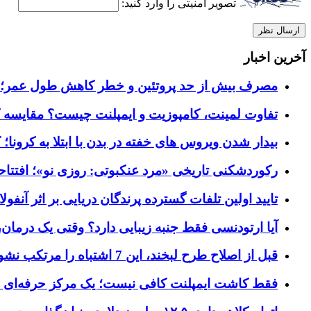
تصویر امنیتی را وارد کنید:
آخرین اخبار
مصرف بیش از حد پروتئین و خطر کاهش طول عمر؛ ۵ راهکار متخصصان برای تعادل تغذیه‌ای
تفاوت لمینت، کامپوزیت و ایمپلنت چیست؟ مقایسه کا
بیدار شدن ویروس‌ های خفته در بدن با ابتلا به کرون
رکوردشکنی تاریخی «مرد عنکبوتی: روزی نو»؛ افتتاحیه ۹۲۷ میلیون دلاری در گیشه ج
تایید اولین تلفات گسترده پرندگان دریایی بر اثر آنفولانزای فوق ح
آیا ارتودنسی فقط جنبه زیبایی دارد؟ وقتی یک درمان، 
قبل از اصلاح طرح لبخند، این 7 اشتباه را مرتکب نشوید؛ راهنمای انتخاب دندانپزشک زیبایی در کرج
فقط کاشت ایمپلنت کافی نیست؛ یک مرکز حرفه‌ای چه خ