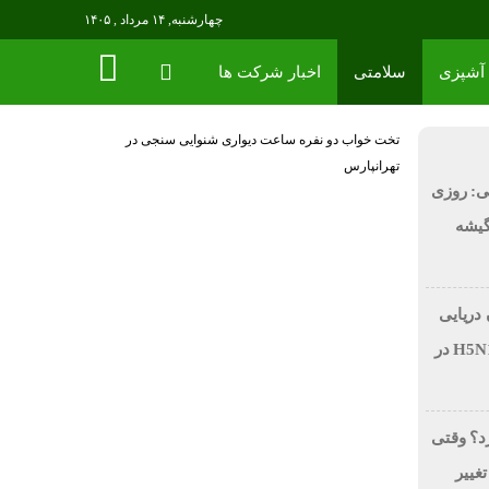
چهارشنبه, ۱۴ مرداد , ۱۴۰۵
آشپزی
سلامتی
اخبار شرکت ها
تخت خواب دو نفره
ساعت دیواری
شنوایی سنجی در
تهرانپارس
ی: روزی
 در گیشه
 دریایی
بر اثر آنفولانزای فوق حاد پرندگان H5N1 در
رد؟ وقتی
تغییر