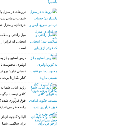
تزریقات در منزل پا
خدمات درمانی سریع
حرفه‌ای در منزل ش
مبل راحتی و سلامت
انتخابی که فراتر از 
است
درس استیو جابز به 
اولیری: محبوبیت با
نسبتی ندارد؛ بروکر
کنار بگذار تا برنده 
رژیم غذایی شما به ت
کافی نیست: چگونه 
فوق فرآوری شده 
را به خطر می اندازن
آلبالو: گنجینه ای ا
برای سلامتی شما