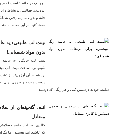
ایروبیک در خانه: تناسب اندام 
ایروبیک، فعالیتی پرنشاط و ان
خانه و بدون نیاز به رفتن به با
حفظ کنید. در این مقاله، با چن
تینت لب طبیعی: یه عا
بدون مواد شیمیایی!
تینت لب خانگی: یه عالمه 
شیمیایی! ساخت تینت لب توی
ارزونه: خیلی ارزون‌تر از تینت‌
درست میشه و ضرری برای لب‌ها
سلیقه خودت درستش کنی و هر رنگی که دوست
انبه: گنجینه‌ای از س
متعادل
کالری انبه: لذت طعم و سلامتی
که عاشق انبه هستید، اما نگرا