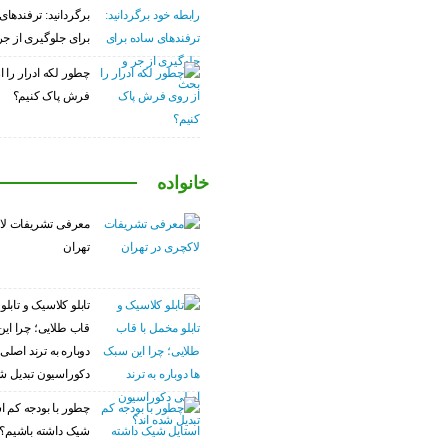
برگردانید: ترفندهای
برای جلوگیری از ج
چطور لکه ادرار را ا
فرش پاک کنیم؟
خانواده
معرفی تشریفات لا
تهران
تابلو کلاسیک و تابلو
قاب طلایی؛ چرا این
دوباره به ترند اصلی
دکوراسیون تبدیل شد
چطور با بودجه کم ا
شیک داشته باشیم؟