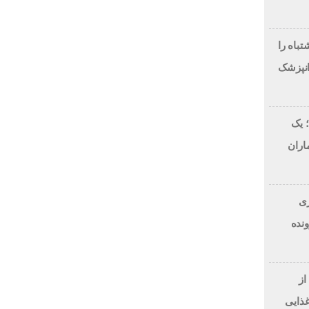
لاح طرح لبخند، این 7 اشتباه را
انپزشک
 یک
اران
 دلاری
BitRi) در پرونده
از
غذایی