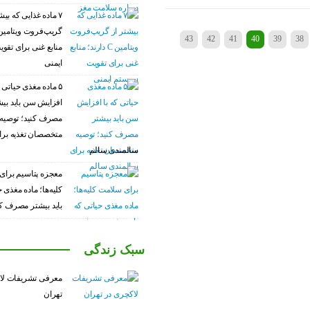
۷ ماده غذایی که بیش
43
42
41
40
39
38
منابع غنی برای تق
ایمنی
۵ ماده مغذی حیاتی ک
افزایش سن باید بی
مصرف کنید؛ توصیه
متخصصان تغذیه برا
سالمندی سالم
معجزه پتاسیم برای
کلیه‌ها؛ ماده مغذی 
باید بیشتر مصرف کن
سبک زندگی
معرفی تشریفات لا
تهران