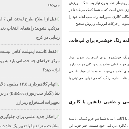
و روحیه‌ای شاد بدون نیاز به باشگاه! ورزش
می‌دهد
رژی‌بخش است که به شما کمک می‌کند تا در
شگاه، کالری بسوزانید و تناسب اندام خود را
قبل از اص
د نمونه از حرکات ایروبیک و روش صحیح
مرتکب نشوید؛ راهنمای انتخاب دند
زیبایی در کرج
لمه رنگ خوشمزه برای لب‌هات،
فقط کاشت ایمپلنت کافی نیست؛
رنگ خوشمزه برای لب‌هات، بدون مواد
مرکز حرفه‌ای چه خدماتی باید به بیم
 خونه خیلی ساده‌ست و کلی مزیت داره:
ارائه دهد؟
های آماده می‌مونه. طبیعیه: از مواد طبیعی
ت نداره. رنگیه که می‌خوای: می‌تونی با
اتهام کلاهبرداری ۱۲.۵ میلیون
بنیان‌گذار بیت‌ریور (ver
لامتی و طعمی دلنشین با کالری
تجهیزات استخراج رمزارز
راهکار جدید علمی برای جلوگیری 
 با آگاهی! شاید شما هم جزو کسانی باشید
ن کالری دریافتی خود هستید. خبر خوب این
سلامت مغز؛ تنها با تغییر یک عادت 