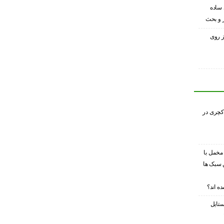
 ساده
ر و بحث
ز روی
کچری در
 مخمل با
 سبک ها
ه اند؟
ستایل