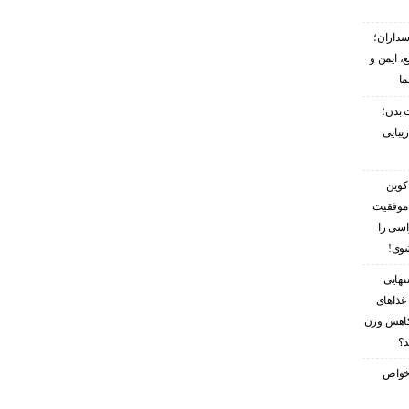
سداران؛
، ایمن و
ما
 بدن؛
زیبایی
کوین
 موفقیت
اسی را
شوی!
نهایی
غذاهای
کاهش وزن
د؟
ز خواص