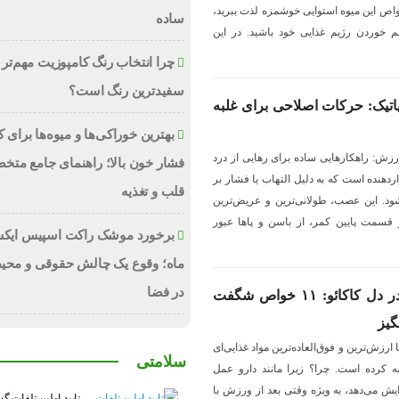
اص این میوه استوایی خوشمزه لذت ببرید،
ساده
م خوردن رژیم غذایی خود باشید. در این
چرا انتخاب رنگ کامپوزیت مهم‌تر 
سفیدترین رنگ است؟
اتیک: حرکات اصلاحی برای غلبه
بهترین خوراکی‌ها و میوه‌ها برای
زش: راهکارهایی ساده برای رهایی از درد
فشار خون بالا؛ راهنمای جامع متخ
ردهنده است که به دلیل التهاب یا فشار بر
قلب و تغذیه
د. این عصب، طولانی‌ترین و عریض‌ترین
سمت پایین کمر، از باسن و پاها عبور
برخورد موشک راکت اسپیس ایکس
ماه؛ وقوع یک چالش حقوقی و محی
در فضا
گنجینه ای از سلامتی در دل کاکائو: ۱۱ خواص شگفت
گیز
با ارزش‌ترین و فوق‌العاده‌ترین مواد غذایی‌ای
سلامتی
 کرده است. چرا؟ زیرا مانند دارو عمل
سترول HDL را افزایش می‌دهد، به ویژه وقتی بعد از ورزش با
تایید اولین تلفات گ