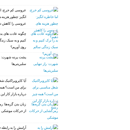
عروسی کم خرج، ام
انگیز: چطور هزینه 
عروسی را کاهش د
چگونه عادت‌ های بد 
کنیم و به سبک زند
روی آوریم؟
پشت پرده شهرت: را
سلبریتی‌ها
آیا کایروپراکتیک ش
برای من است؟ همه
درباره بازار کار این
زبان بدن گربه‌ها: 
از حرکات موشکی
آرامش را به رابطه خ