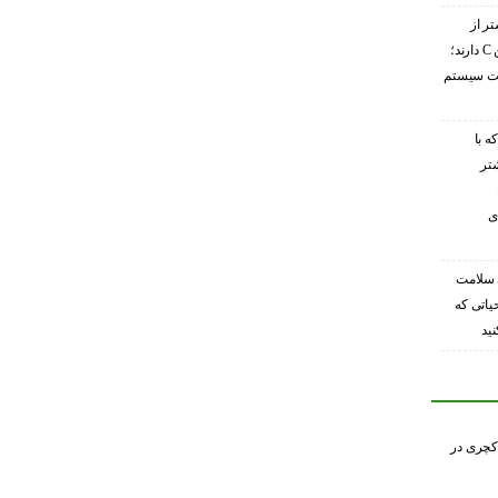
تر از
گریپ‌فروت ویتامین C دارند؛
ویت سیستم
ه با
شتر
ی
 سلامت
حیاتی که
ید
کچری در