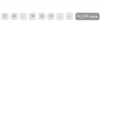
صفحه 40 از 64
«
...
10
20
30
‹
36
37
»
...
60
50
›
45
44