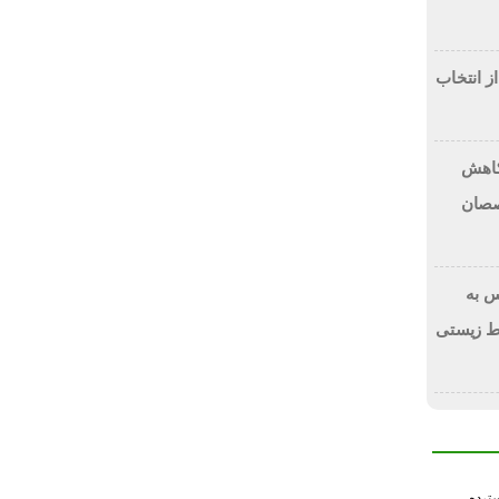
از انتخاب
 کاهش
صصان
 به
ط زیستی
سترده