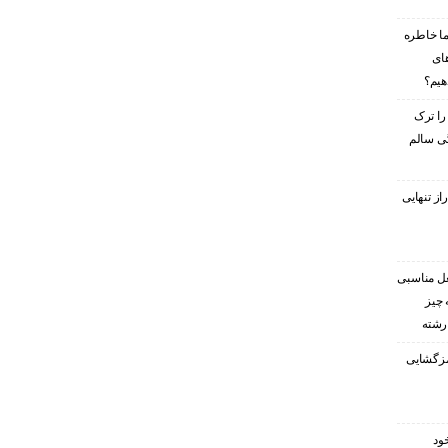
ا خاطره
های
هیم؟
را ترک
گی سالم
ز تنهایی
غل مناسبی
 چیز
 رشته
رمزگشایی
ود