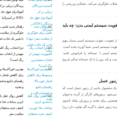
لات جلوگیری می‌کند، عملکرد ورزشی را
پرندگان دریایی بر اث
آنفولانزای فوق حاد 
H5N1 در استرالیا
قویت سیستم ایمنی بدن: چه باید
راهکار جدید علمی ب
جلوگیری از سلامت م
با تغییر یک عادت غذ
ز عفونت، تقویت سیستم ایمنی بسیار مهم
 تقویت سیستم ایمنی شما آورده شده است:
چرا انتخاب رنگ کام
تغذیه مناسب برای تقویت سیستم ایمنی 1. صبحانه را فراموش نکنید:
مهم‌تر از انتخاب سف
ست و باید روز را با یک صبحانه سالم شروع
رنگ است؟
بهترین خوراکی‌ها و م
برای کاهش فشار خو
نبور عسل
راهنمای جامع متخ
و تغذیه
 یک محصول جانبی از زنبور عسل است که
‌شود. زنبورهای کارگر از گرده به‌عنوان
کاهش زوال عقل با 
همچنین برای تغذیه و پرورش ملکه کندوی
کردن ساعات غذا خ
ده زنبور عسل با گرده گل تفاوت دارد زیرا
کشف جدید محققان 
سلامت مغز