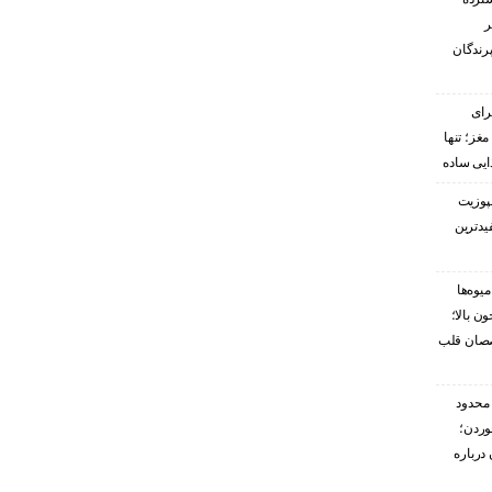
ر
پرندگان
رای
غز؛ تنها
ایی ساده
پوزیت
یدترین
یوه‌ها
ن بالا؛
صصان قلب
محدود
وردن؛
درباره