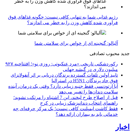
رژیم غذایی شما به تنهایی کافی نیست: چگونه غذاهای فوق
فرآوری شده کاهش وزن را به خطر می اندازند؟
آلبالو: گنجینه ای از خواص برای سلامتی شما
جدید
محبوب
تصادفی
رکوردشکنی تاریخی «مرد عنکبوتی: روزی نو»؛ افتتاحیه ۹۲۷
میلیون دلاری در گیشه جهانی
تایید اولین تلفات گسترده پرندگان دریایی بر اثر آنفولانزای
فوق حاد پرندگان H5N1 در استرالیا
آیا ارتودنسی فقط جنبه زیبایی دارد؟ وقتی یک درمان، آینده
سلامت دندان‌ها را تغییر می‌دهد
قبل از اصلاح طرح لبخند، این 7 اشتباه را مرتکب نشوید؛
راهنمای انتخاب دندانپزشک زیبایی در کرج
فقط کاشت ایمپلنت کافی نیست؛ یک مرکز حرفه‌ای چه
خدماتی باید به بیماران ارائه دهد؟
اخبار