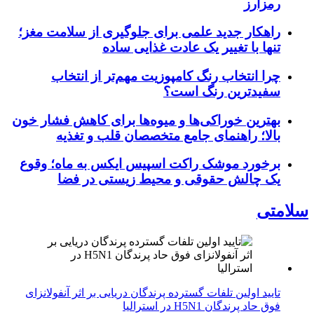
رمزارز
راهکار جدید علمی برای جلوگیری از سلامت مغز؛
تنها با تغییر یک عادت غذایی ساده
چرا انتخاب رنگ کامپوزیت مهم‌تر از انتخاب
سفیدترین رنگ است؟
بهترین خوراکی‌ها و میوه‌ها برای کاهش فشار خون
بالا؛ راهنمای جامع متخصصان قلب و تغذیه
برخورد موشک راکت اسپیس ایکس به ماه؛ وقوع
یک چالش حقوقی و محیط زیستی در فضا
سلامتی
تایید اولین تلفات گسترده پرندگان دریایی بر اثر آنفولانزای
فوق حاد پرندگان H5N1 در استرالیا