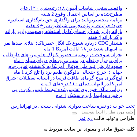
واقعیت‌سنجی شایعات آیفون ۱۸: رتبه‌بندی ۲۰ ادعای
مطرح‌شده بر اساس احتمال وقوع
2 هفته
برنامه منچستریونایتد برای واگذاری حق نام‌گذاری استادیوم
جدید؛ جزئیات پروژه نجومی شیاطین سرخ
3 هفته
یارانه واریز شد؟ راهنمای کامل استعلام وضعیت واریز یارانه
و کد یارانه
4 هفته
هشدار CDC درباره شیوع یک انگل خطرناک؛ ابتلای صدها نفر
به اسهال شدید در ۱۸ ایالت آمریکا
1 ماه
بحران سوخت در روسیه؛ حضور کازاک‌ ها و نیروهای داوطلب
برای برقراری نظم در پمپ بنزین‌ های دریای سیاه
1 ماه
صعود تاریخی تیم ملی فوتبال آمریکا به یک‌هشتم نهایی جام
جهانی؛ اخراج جنجالی بالوگون طعم برد را تلخ کرد
1 ماه
اوج‌گیری موج گرمای طاقت‌فرسا در آستانه تعطیلات؛ شرق
آمریکا در التهاب دمای ۱۱۰ درجه‌ای
1 ماه
ردیابی مالک خودروی تفتیش‌شده توسط پلیس پکن در پی
برخورد هواپیما با برج سیتیک
1 ماه
تخت خواب دو نفره
ساعت دیواری
شنوایی سنجی در تهرانپارس
طراحی و تولید قالب
دی تمز
کلیه حقوق مادی و معنوی این سایت مربوط به