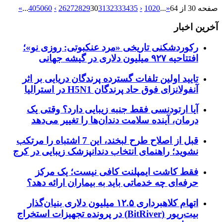
صفحه 30 از 64
«
...
20
10
‹
35
34
33
32
31
30
29
28
27
26
›
60
50
40
...
»
آخرین اخبار
رکوردشکنی تاریخی «مرد عنکبوتی: روزی نو»؛
افتتاحیه ۹۲۷ میلیون دلاری در گیشه جهانی
تایید اولین تلفات گسترده پرندگان دریایی بر اثر
آنفولانزای فوق حاد پرندگان H5N1 در استرالیا
آیا ارتودنسی فقط جنبه زیبایی دارد؟ وقتی یک
درمان، آینده سلامت دندان‌ها را تغییر می‌دهد
قبل از اصلاح طرح لبخند، این 7 اشتباه را مرتکب
نشوید؛ راهنمای انتخاب دندانپزشک زیبایی در کرج
فقط کاشت ایمپلنت کافی نیست؛ یک مرکز
حرفه‌ای چه خدماتی باید به بیماران ارائه دهد؟
اتهام کلاهبرداری ۱۲.۵ میلیون دلاری بنیان‌گذار
بیت‌ریور (BitRiver) در پرونده تجهیزات استخراج