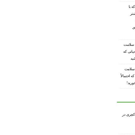
ه با
شتر
ی
 سلامت
حیاتی که
ید
 سلامت
ه احتمالاً
ورید!
کچری در