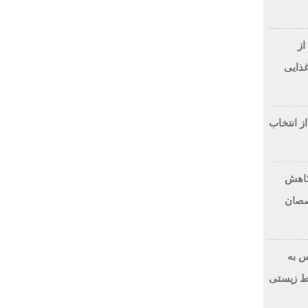
از
غذایی
از انتخاب
 کاهش
صصان
 به
ط زیستی