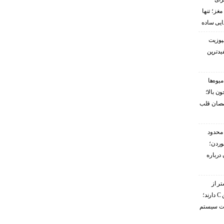
غز؛ تنها
ایی ساده
پوزیت
یدترین
یوه‌ها
ن بالا؛
صصان قلب
محدود
وردن؛
درباره
تر از
گریپ‌فروت ویتامین C دارند؛
ویت سیستم