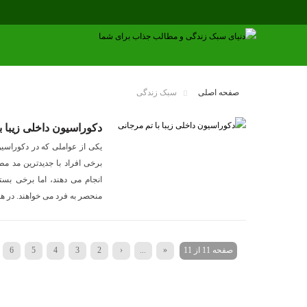
صفحه اصلی
سبک زندگی
دکوراسیون داخلی زیبا ب
یکی از عواملی که در دکوراسیو
برخی افراد با جدیدترین مد م
انجام می دهند، اما برخی بس
منحصر به فرد می خواهند. در ه
صفحه 11 از 11
«
...
‹
2
3
4
5
6