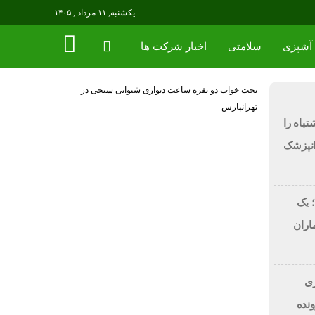
یکشنبه, ۱۱ مرداد , ۱۴۰۵
آشپزی
سلامتی
اخبار شرکت ها
تخت خواب دو نفره
ساعت دیواری
شنوایی سنجی در
تهرانپارس
لاح طرح لبخند، این 7 اشتباه را
انپزشک
 یک
اران
 دلاری
BitRi) در پرونده