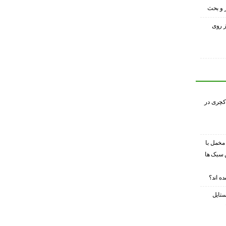
ر و بحث
ز روی
کچری در
 مخمل با
 سبک ها
ه اند؟
ستایل