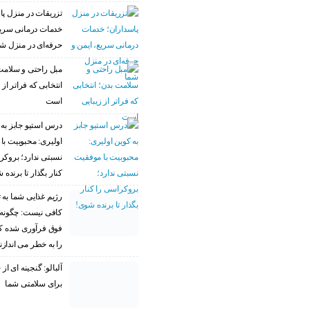
تزریقات در منزل پا
خدمات درمانی سریع
حرفه‌ای در منزل ش
مبل راحتی و سلامت
انتخابی که فراتر از 
است
درس استیو جابز به 
اولیری: محبوبیت با
نسبتی ندارد؛ بروکر
کنار بگذار تا برنده 
رژیم غذایی شما به ت
کافی نیست: چگونه 
فوق فرآوری شده 
را به خطر می اندازن
آلبالو: گنجینه ای ا
برای سلامتی شما