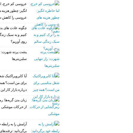
عروسی کم خرج، ام
انگیز: چطور هزینه 
عروسی را کاهش د
چگونه عادت‌ های بد 
کنیم و به سبک زند
روی آوریم؟
پشت پرده شهرت: را
سلبریتی‌ها
آیا کایروپراکتیک ش
برای من است؟ همه
درباره بازار کار این
زبان بدن گربه‌ها: 
از حرکات موشکی
آرامش را به رابطه خ
برگردانید: ترفندهای