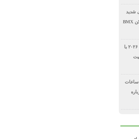
ی شدید
برداشت‌ها و سقوط ۸۱ درصدی توکن BMX
طالع‌بینی روزانه دوشنبه ۲۷ ژوئیه ۲۰۲۶ با
یت
 ساعات
اره
رای