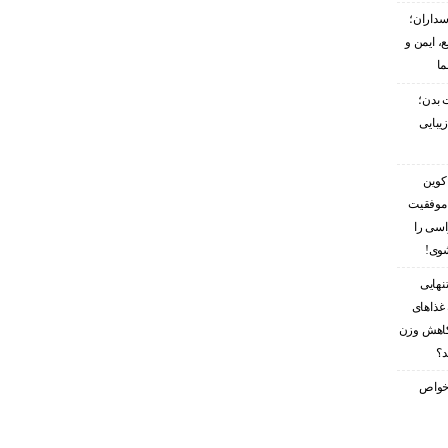
سداران؛
، ایمن و
ما
 بدن؛
زیبایی
کوین
 موفقیت
اسی را
شوی!
نهایی
غذاهای
کاهش وزن
د؟
ز خواص