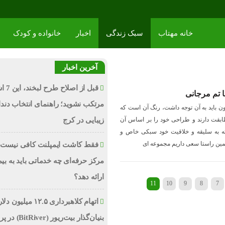
خانه مهتاب
سبک زندگی
اخبار
خانواده و کودک
آخرین اخبار
قبل از اص
ا تم مرجانی
مرتکب نشوید؛ راهنمای انتخاب دند
ن باید به آن توجه داشت، رنگ آن است که
طابقت دارند و طراحی خود را بر اساس آن
زیبایی در کرج
ته به سلیقه و خلاقیت خود سبکی خاص و
مین راستا سعی داریم مجموعه ای
فقط کاشت ایمپلنت کافی نیست؛
مرکز حرفه‌ای چه خدماتی باید به بیم
ارائه دهد؟
11
10
9
8
7
اتهام کلاهبرداری ۱۲.۵ میلیون
بنیان‌گذار بیت‌ریور (ver