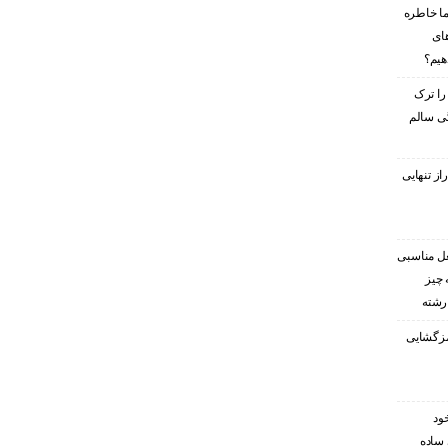
ا خاطره
های
هیم؟
را ترک
گی سالم
ز تنهایی
غل مناسبی
 چیز
 رشته
رمزگشایی
ود
 ساده