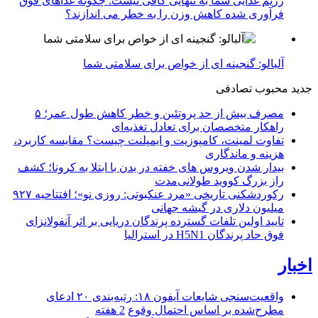
رژیم غذایی شما به تنهایی کافی نیست: چگونه غذاهای فوق
فرآوری شده کاهش وزن را به خطر می اندازند؟
آلبالو: گنجینه ای از خواص برای سلامتی شما
جدید
محبوب
تصادفی
مصرف بیش از حد پروتئین و خطر کاهش طول عمر؛ ۵
راهکار متخصصان برای تعادل تغذیه‌ای
تفاوت لمینت، کامپوزیت و ایمپلنت چیست؟ مقایسه کاربرد،
هزینه و ماندگاری
بیدار شدن ویروس‌ های خفته در بدن با ابتلا به کرونا؛ کشف
راز بزرگ کووید طولانی‌مدت
رکوردشکنی تاریخی «مرد عنکبوتی: روزی نو»؛ افتتاحیه ۹۲۷
میلیون دلاری در گیشه جهانی
تایید اولین تلفات گسترده پرندگان دریایی بر اثر آنفولانزای
فوق حاد پرندگان H5N1 در استرالیا
اخبار
واقعیت‌سنجی شایعات آیفون ۱۸: رتبه‌بندی ۲۰ ادعای
مطرح‌شده بر اساس احتمال وقوع
2 هفته