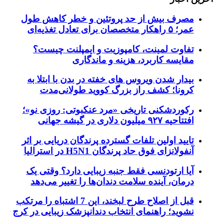
مصرف بیش از حد پروتئین و خطر کاهش طول
عمر؛ ۵ راهکار متخصصان برای تعادل تغذیه‌ای
تفاوت لمینت، کامپوزیت و ایمپلنت چیست؟
مقایسه کاربرد، هزینه و ماندگاری
بیدار شدن ویروس‌ های خفته در بدن با ابتلا به
کرونا؛ کشف راز بزرگ کووید طولانی‌مدت
رکوردشکنی تاریخی «مرد عنکبوتی: روزی نو»؛
افتتاحیه ۹۲۷ میلیون دلاری در گیشه جهانی
تایید اولین تلفات گسترده پرندگان دریایی بر اثر
آنفولانزای فوق حاد پرندگان H5N1 در استرالیا
آیا ارتودنسی فقط جنبه زیبایی دارد؟ وقتی یک
درمان، آینده سلامت دندان‌ها را تغییر می‌دهد
قبل از اصلاح طرح لبخند، این 7 اشتباه را مرتکب
نشوید؛ راهنمای انتخاب دندانپزشک زیبایی در کرج