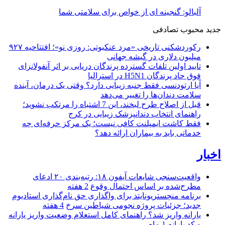
آلبالو: گنجینه ای از خواص برای سلامتی شما
جدید
محبوب
تصادفی
رکوردشکنی تاریخی «مرد عنکبوتی: روزی نو»؛ افتتاحیه ۹۲۷
میلیون دلاری در گیشه جهانی
تایید اولین تلفات گسترده پرندگان دریایی بر اثر آنفولانزای
فوق حاد پرندگان H5N1 در استرالیا
آیا ارتودنسی فقط جنبه زیبایی دارد؟ وقتی یک درمان، آینده
سلامت دندان‌ها را تغییر می‌دهد
قبل از اصلاح طرح لبخند، این 7 اشتباه را مرتکب نشوید؛
راهنمای انتخاب دندانپزشک زیبایی در کرج
فقط کاشت ایمپلنت کافی نیست؛ یک مرکز حرفه‌ای چه
خدماتی باید به بیماران ارائه دهد؟
اخبار
واقعیت‌سنجی شایعات آیفون ۱۸: رتبه‌بندی ۲۰ ادعای
مطرح‌شده بر اساس احتمال وقوع
2 هفته
برنامه منچستریونایتد برای واگذاری حق نام‌گذاری استادیوم
جدید؛ جزئیات پروژه نجومی شیاطین سرخ
4 هفته
یارانه واریز شد؟ راهنمای کامل استعلام وضعیت واریز یارانه
و کد یارانه
1 ماه