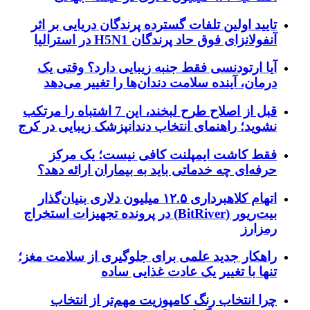
تایید اولین تلفات گسترده پرندگان دریایی بر اثر
آنفولانزای فوق حاد پرندگان H5N1 در استرالیا
آیا ارتودنسی فقط جنبه زیبایی دارد؟ وقتی یک
درمان، آینده سلامت دندان‌ها را تغییر می‌دهد
قبل از اصلاح طرح لبخند، این 7 اشتباه را مرتکب
نشوید؛ راهنمای انتخاب دندانپزشک زیبایی در کرج
فقط کاشت ایمپلنت کافی نیست؛ یک مرکز
حرفه‌ای چه خدماتی باید به بیماران ارائه دهد؟
اتهام کلاهبرداری ۱۲.۵ میلیون دلاری بنیان‌گذار
بیت‌ریور (BitRiver) در پرونده تجهیزات استخراج
رمزارز
راهکار جدید علمی برای جلوگیری از سلامت مغز؛
تنها با تغییر یک عادت غذایی ساده
چرا انتخاب رنگ کامپوزیت مهم‌تر از انتخاب