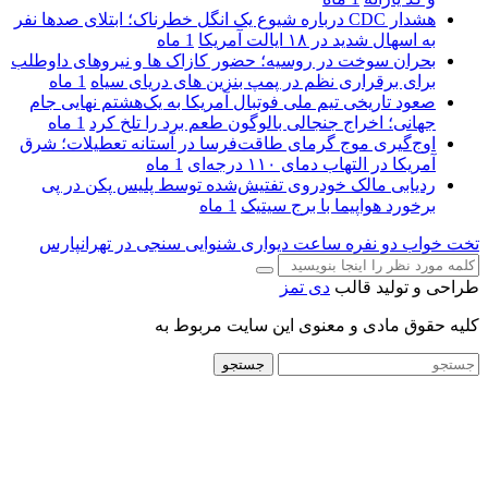
هشدار CDC درباره شیوع یک انگل خطرناک؛ ابتلای صدها نفر
به اسهال شدید در ۱۸ ایالت آمریکا
1 ماه
بحران سوخت در روسیه؛ حضور کازاک‌ ها و نیروهای داوطلب
برای برقراری نظم در پمپ بنزین‌ های دریای سیاه
1 ماه
صعود تاریخی تیم ملی فوتبال آمریکا به یک‌هشتم نهایی جام
جهانی؛ اخراج جنجالی بالوگون طعم برد را تلخ کرد
1 ماه
اوج‌گیری موج گرمای طاقت‌فرسا در آستانه تعطیلات؛ شرق
آمریکا در التهاب دمای ۱۱۰ درجه‌ای
1 ماه
ردیابی مالک خودروی تفتیش‌شده توسط پلیس پکن در پی
برخورد هواپیما با برج سیتیک
1 ماه
تخت خواب دو نفره
ساعت دیواری
شنوایی سنجی در تهرانپارس
طراحی و تولید قالب
دی تمز
کلیه حقوق مادی و معنوی این سایت مربوط به
جستجو