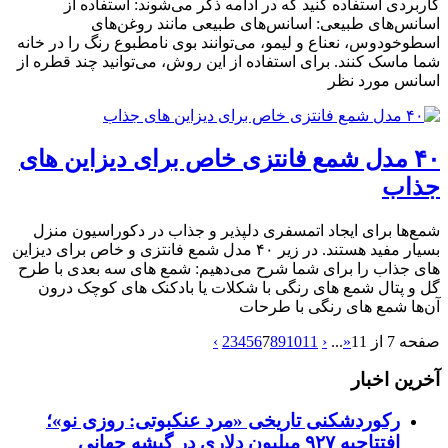
کاربردی استفاده کنید که در ادامه ذکر می‌شوند: استفاده از
اسانس‌های طبیعی: اسانس‌های طبیعی مانند روغن‌های
اسطوخودوس، نعناع و لیمو، می‌توانند بوی نامطبوع رنگ را در خانه
شما ماسک کنند. برای استفاده از این روش، می‌توانید چند قطره از
اسانس مورد نظر
۴۰ مدل شمع فانتزی خاص برای دیزاین های
جذاب
شمع‌ها برای ایجاد اتمسفری دلپذیر و جذاب در دکوراسیون منزل
بسیار مفید هستند. در زیر ۴۰ مدل شمع فانتزی و خاص برای دیزاین
های جذاب را برای شما شرح می‌دهیم: شمع های سه بعدی با طرح
گل و پتال شمع های رنگی با شکلات یا بادکنک های کوچک درون
آن‌ها شمع های رنگی با طرحات
صفحه 7 از 11
«
...
‹
11
10
9
8
7
6
5
4
3
2
›
آخرین اخبار
رکوردشکنی تاریخی «مرد عنکبوتی: روزی نو»؛
افتتاحیه ۹۲۷ میلیون دلاری در گیشه جهانی