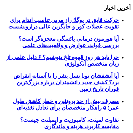
آخرین اخبار
حرکت قایق در یوگا؛ راز مربی تناسب اندام برای
تقویت عضلات کور و جایگزین عالی درازونشست
آیا هورمون درمانی یائسگی معجزه‌گر است؟
بررسی فواید، عوارض و واقعیت‌های علمی
چرا باید هر روز قهوه تلخ بنوشیم؟ ۶ دلیل علمی از
زبان متخصص آنکولوژی
آیا آتشفشان توبا نسل بشر را تا آستانه انقراض
برد؟ کشف جدید دانشمندان درباره بزرگ‌ترین
فوران تاریخ زمین
مصرف بیش از حد پروتئین و خطر کاهش طول
عمر؛ ۵ راهکار متخصصان برای تعادل تغذیه‌ای
تفاوت لمینت، کامپوزیت و ایمپلنت چیست؟
مقایسه کاربرد، هزینه و ماندگاری