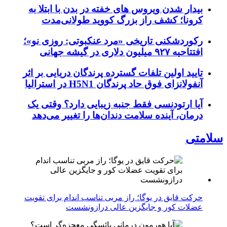
بیدار شدن ویروس‌ های خفته در بدن با ابتلا به
کرونا؛ کشف راز بزرگ کووید طولانی‌مدت
رکوردشکنی تاریخی «مرد عنکبوتی: روزی نو»؛
افتتاحیه ۹۲۷ میلیون دلاری در گیشه جهانی
تایید اولین تلفات گسترده پرندگان دریایی بر اثر
آنفولانزای فوق حاد پرندگان H5N1 در استرالیا
آیا ارتودنسی فقط جنبه زیبایی دارد؟ وقتی یک
درمان، آینده سلامت دندان‌ها را تغییر می‌دهد
سلامتی
حرکت قایق در یوگا؛ راز مربی تناسب اندام برای تقویت
عضلات کور و جایگزین عالی درازونشست