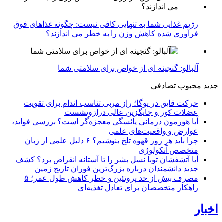
رژیم غذایی شما به تنهایی کافی نیست: چگونه غذاهای فوق
فرآوری شده کاهش وزن را به خطر می اندازند؟
آلبالو: گنجینه ای از خواص برای سلامتی شما
جدید
محبوب
تصادفی
حرکت قایق در یوگا؛ راز مربی تناسب اندام برای تقویت
عضلات کور و جایگزین عالی درازونشست
آیا هورمون درمانی یائسگی معجزه‌گر است؟ بررسی فواید،
عوارض و واقعیت‌های علمی
چرا باید هر روز قهوه تلخ بنوشیم؟ ۶ دلیل علمی از زبان
متخصص آنکولوژی
آیا آتشفشان توبا نسل بشر را تا آستانه انقراض برد؟ کشف
جدید دانشمندان درباره بزرگ‌ترین فوران تاریخ زمین
مصرف بیش از حد پروتئین و خطر کاهش طول عمر؛ ۵
راهکار متخصصان برای تعادل تغذیه‌ای
اخبار