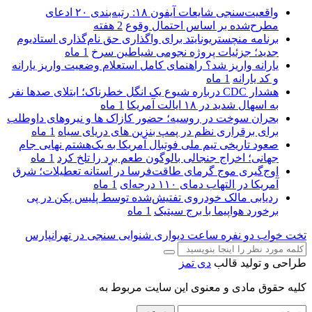
واقعیت‌سنجی شایعات آیفون ۱۸: رتبه‌بندی ۲۰ ادعای
مطرح‌شده بر اساس احتمال وقوع
2 هفته
برنامه منچستریونایتد برای واگذاری حق نام‌گذاری استادیوم
جدید؛ جزئیات پروژه نجومی شیاطین سرخ
1 ماه
یارانه واریز شد؟ راهنمای کامل استعلام وضعیت واریز یارانه
و کد یارانه
1 ماه
هشدار CDC درباره شیوع یک انگل خطرناک؛ ابتلای صدها نفر
به اسهال شدید در ۱۸ ایالت آمریکا
1 ماه
بحران سوخت در روسیه؛ حضور کازاک‌ ها و نیروهای داوطلب
برای برقراری نظم در پمپ بنزین‌ های دریای سیاه
1 ماه
صعود تاریخی تیم ملی فوتبال آمریکا به یک‌هشتم نهایی جام
جهانی؛ اخراج جنجالی بالوگون طعم برد را تلخ کرد
1 ماه
اوج‌گیری موج گرمای طاقت‌فرسا در آستانه تعطیلات؛ شرق
آمریکا در التهاب دمای ۱۱۰ درجه‌ای
1 ماه
ردیابی مالک خودروی تفتیش‌شده توسط پلیس پکن در پی
برخورد هواپیما با برج سیتیک
1 ماه
تخت خواب دو نفره
ساعت دیواری
شنوایی سنجی در تهرانپارس
طراحی و تولید قالب
دی تمز
کلیه حقوق مادی و معنوی این سایت مربوط به