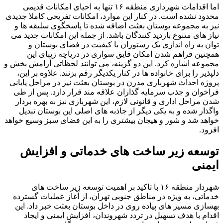
اما اقدامات شهرداری منطقه ۱۶ تنها به احیای امکانات قدیمی
محدود نشده است. در کنار این موارد، امکانات تفریحی کاملا جدیدی
نیز به مجموعه بوستان بعثت اضافه شده تا پاسخگوی سلیقه ها و
نیاز های متنوع بازدید کنندگان باشد. از جمله این امکانات جدید می
توان به راه اندازی یک رستوران با کیفیت در فضای بوستان و
همچنین فراهم شدن امکان قایق سواری در دریاچه زیبای این
مجموعه اشاره کرد. این دو گزینه، می توانند لحظاتی آرامش بخش و
دلپذیر را برای خانواده ها در کنار یکدیگر رقم بزنند. علاوه بر این،
پروژه احداث شهربازی مدرن در بوستان بعثت نیز در مراحل پایانی
فراخوان و جذب سرمایه گذاران علاقه مند قرار دارد. پس از طی
شدن مراحل اداری و قانونی لازم، این شهربازی نیز به بهره بردار
واگذار شده و به یکی دیگر از جاذبه های اصلی این بوستان تبدیل
خواهد شد و شور و هیجان بیشتری را به این فضای سبز وسیع خواهد
افزود.
توسعه زیر ساخت های خدماتی و افزایش
ایمنی
شهردار منطقه ۱۶ با تاکید بر اهمیت توسعه زیر ساخت های
خدماتی، به ویژه در مناطق جنوبی تهران، از آغاز عملیات گسترده
بهسازی مسیر های پیاده روی در داخل بوستان بعثت خبر داد. این
اقدام با هدف تسهیل در تردد شهروندان، افزایش ایمنی و ایجاد