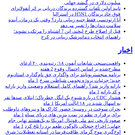
میلیون دلاری در گیشه جهانی
تایید اولین تلفات گسترده پرندگان دریایی بر اثر آنفولانزای
فوق حاد پرندگان H5N1 در استرالیا
آیا ارتودنسی فقط جنبه زیبایی دارد؟ وقتی یک درمان، آینده
سلامت دندان‌ها را تغییر می‌دهد
قبل از اصلاح طرح لبخند، این 7 اشتباه را مرتکب نشوید؛
راهنمای انتخاب دندانپزشک زیبایی در کرج
اخبار
واقعیت‌سنجی شایعات آیفون ۱۸: رتبه‌بندی ۲۰ ادعای
مطرح‌شده بر اساس احتمال وقوع
2 هفته
برنامه منچستریونایتد برای واگذاری حق نام‌گذاری استادیوم
جدید؛ جزئیات پروژه نجومی شیاطین سرخ
1 ماه
یارانه واریز شد؟ راهنمای کامل استعلام وضعیت واریز یارانه
و کد یارانه
1 ماه
هشدار CDC درباره شیوع یک انگل خطرناک؛ ابتلای صدها نفر
به اسهال شدید در ۱۸ ایالت آمریکا
1 ماه
بحران سوخت در روسیه؛ حضور کازاک‌ ها و نیروهای داوطلب
برای برقراری نظم در پمپ بنزین‌ های دریای سیاه
1 ماه
صعود تاریخی تیم ملی فوتبال آمریکا به یک‌هشتم نهایی جام
جهانی؛ اخراج جنجالی بالوگون طعم برد را تلخ کرد
1 ماه
اوج‌گیری موج گرمای طاقت‌فرسا در آستانه تعطیلات؛ شرق