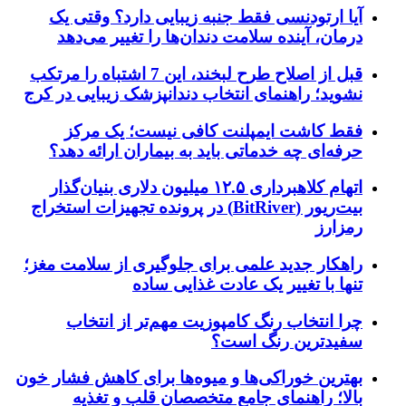
آیا ارتودنسی فقط جنبه زیبایی دارد؟ وقتی یک
درمان، آینده سلامت دندان‌ها را تغییر می‌دهد
قبل از اصلاح طرح لبخند، این 7 اشتباه را مرتکب
نشوید؛ راهنمای انتخاب دندانپزشک زیبایی در کرج
فقط کاشت ایمپلنت کافی نیست؛ یک مرکز
حرفه‌ای چه خدماتی باید به بیماران ارائه دهد؟
اتهام کلاهبرداری ۱۲.۵ میلیون دلاری بنیان‌گذار
بیت‌ریور (BitRiver) در پرونده تجهیزات استخراج
رمزارز
راهکار جدید علمی برای جلوگیری از سلامت مغز؛
تنها با تغییر یک عادت غذایی ساده
چرا انتخاب رنگ کامپوزیت مهم‌تر از انتخاب
سفیدترین رنگ است؟
بهترین خوراکی‌ها و میوه‌ها برای کاهش فشار خون
بالا؛ راهنمای جامع متخصصان قلب و تغذیه