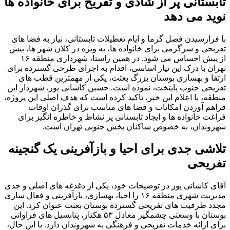
تابستانی پر از شادی و تفریح برای خانواده ها
نوید می دهد
با فرارسیدن فصل گرما و ایام تعطیلات تابستانی، نیاز به فضا های
تفریحی و سرگرمی برای خانواده ها، به ویژه در کلان شهر ها، بیش
از پیش احساس می شود. در همین راستا، شهرداری منطقه ۱۶
تهران با درک این نیاز اساسی، اقدام به اجرای طرحی گسترده برای
ارتقا و بهسازی بوستان بزرگ بعثت، یکی از مهمترین قطب های
تفریحی جنوب پایتخت، نموده است. حسین کاشانی پور، شهردار این
منطقه، با اعلام این خبر، تاکید کرده است که هدف اصلی این پروژه،
فراهم آوردن امکانات و فضا های مناسب برای گذران اوقات
فراغت خانواده ها و ایجاد تابستانی پر نشاط و خاطره انگیز برای
شهروندان، به خصوص ساکنان بخش جنوبی تهران است.
تلاشی جدی برای احیا و بازآفرینی یک گنجینه
تفریحی
آقای کاشانی پور در توضیحات خود، یکی از دغدغه های اصلی و جدی
مدیریت شهری منطقه ۱۶ را احیا، بهسازی، بازآفرینی و فعال سازی
مجدد ظرفیت های تفریحی گسترده بوستان بعثت عنوان کرد. این
بوستان با وسعتی چشمگیر معادل ۵۳ هکتار، پتانسیل های فراوانی
برای ارائه خدمات تفریحی و فرهنگی به شهروندان دارد. با این حال،