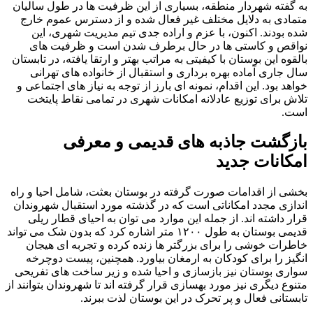
به گفته شهردار منطقه، بسیاری از این ظرفیت ها در طول سالیان
متمادی به دلایل مختلف غیر فعال شده و از دسترس عموم خارج
شده بودند. اکنون، با عزم و اراده جدی تیم مدیریت شهری، این
نواقص و کاستی ها در حال برطرف شدن است و ظرفیت های
بالقوه این بوستان با کیفیتی به مراتب بهتر و ارتقا یافته، در تابستان
سال جاری آماده بهره برداری و استقبال از خانواده های تهرانی
خواهد بود. این اقدام، نمونه ای بارز از توجه به نیاز های اجتماعی و
تلاش برای توزیع عادلانه امکانات شهری در تمامی نقاط پایتخت
است.
بازگشت جاذبه های قدیمی و معرفی
امکانات جدید
بخشی از اقدامات صورت گرفته در بوستان بعثت، شامل احیا و راه
اندازی مجدد امکاناتی است که در گذشته مورد استقبال شهروندان
قرار داشته اند. از جمله این موارد می توان به احیای قطار ریلی
قدیمی بوستان به طول ۱۲۰۰ متر اشاره کرد که بدون شک می تواند
خاطرات خوشی را برای بزرگتر ها زنده کرده و تجربه ای هیجان
انگیز را برای کودکان به ارمغان بیاورد. همچنین، پیست دوچرخه
سواری بوستان نیز بازسازی و احیا شده و زیر ساخت های تفریحی
متنوع دیگری نیز مورد بهسازی قرار گرفته اند تا شهروندان بتوانند از
تابستانی فعال و پر تحرک در این بوستان لذت ببرند.