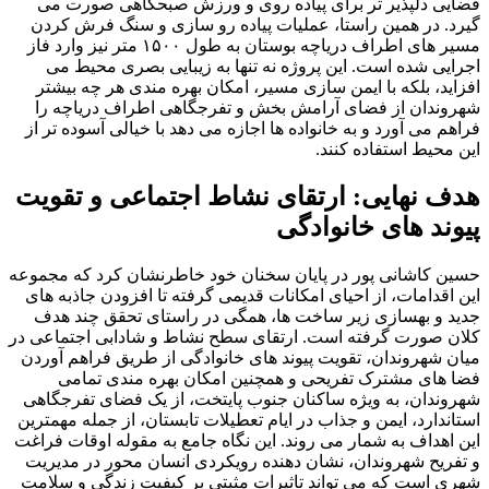
فضایی دلپذیر تر برای پیاده روی و ورزش صبحگاهی صورت می
گیرد. در همین راستا، عملیات پیاده رو سازی و سنگ فرش کردن
مسیر های اطراف دریاچه بوستان به طول ۱۵۰۰ متر نیز وارد فاز
اجرایی شده است. این پروژه نه تنها به زیبایی بصری محیط می
افزاید، بلکه با ایمن سازی مسیر، امکان بهره مندی هر چه بیشتر
شهروندان از فضای آرامش بخش و تفرجگاهی اطراف دریاچه را
فراهم می آورد و به خانواده ها اجازه می دهد با خیالی آسوده تر از
این محیط استفاده کنند.
هدف نهایی: ارتقای نشاط اجتماعی و تقویت
پیوند های خانوادگی
حسین کاشانی پور در پایان سخنان خود خاطرنشان کرد که مجموعه
این اقدامات، از احیای امکانات قدیمی گرفته تا افزودن جاذبه های
جدید و بهسازی زیر ساخت ها، همگی در راستای تحقق چند هدف
کلان صورت گرفته است. ارتقای سطح نشاط و شادابی اجتماعی در
میان شهروندان، تقویت پیوند های خانوادگی از طریق فراهم آوردن
فضا های مشترک تفریحی و همچنین امکان بهره مندی تمامی
شهروندان، به ویژه ساکنان جنوب پایتخت، از یک فضای تفرجگاهی
استاندارد، ایمن و جذاب در ایام تعطیلات تابستان، از جمله مهمترین
این اهداف به شمار می روند. این نگاه جامع به مقوله اوقات فراغت
و تفریح شهروندان، نشان دهنده رویکردی انسان محور در مدیریت
شهری است که می تواند تاثیرات مثبتی بر کیفیت زندگی و سلامت