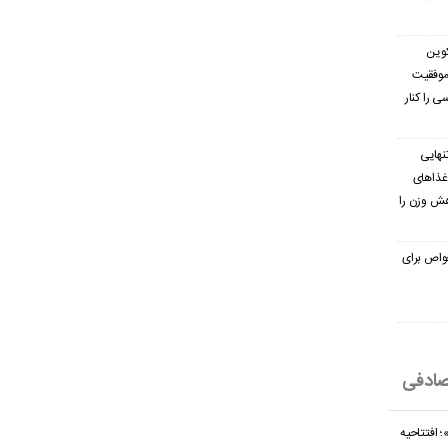
کوین
 موفقیت
ی را کنار
نهایی
غذاهای
هش وزن را
 خواص برای
ادفی
 افتتاحیه