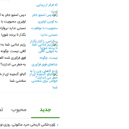
درس استیو جابز به 
اولیری: محبوبیت با
نسبتی ندارد؛ بروکراس
بگذار تا برنده شوی!
رژیم غذایی شما به ت
کافی نیست: چگونه 
فوق فرآوری شده کا
به خطر می اندازند؟
آلبالو: گنجینه ای از
سلامتی شما
جدید
محبوب
تص
رکوردشکنی تاریخی «مرد عنکبوتی: روزی نو»؛