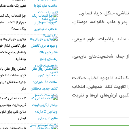
تغییر یک عادت غذای
قاشی، جنگل، دریا، فضا و…
چرا انتخاب رنگ کام
در و مادر، خانواده، دوستان،
مهم‌تر از انتخاب سف
رنگ است؟
مانند ریاضیات، علوم طبیعی،
بهترین خوراکی‌ها و م
برای کاهش فشار خون 
راهنمای جامع متخ
ز جمله شخصیت‌های تاریخی،
و تغذیه
کاهش زوال عقل با 
کردن ساعات غذا خو
مک کنند تا بهبود تخیل، خلاقیت
جدید محققان دربار
 را تقویت کنند. همچنین، انتخاب
مغز
یری ارزش‌های آن‌ها و تقویت
۷ ماده غذایی که بیش
منابع غنی برای تق
ایمنی
۵ ماده مغذی حیاتی 