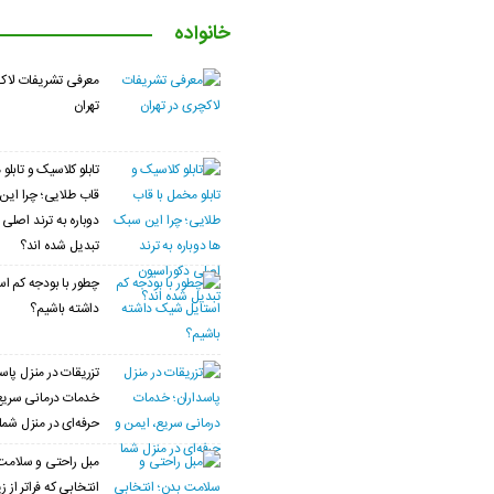
خانواده
معرفی تشریفات لاک
تهران
تابلو کلاسیک و تابلو
قاب طلایی؛ چرا این
دوباره به ترند اصلی
تبدیل شده اند؟
چطور با بودجه کم ا
داشته باشیم؟
تزریقات در منزل پاسد
خدمات درمانی سریع،
حرفه‌ای در منزل شما
مبل راحتی و سلامت
انتخابی که فراتر از 