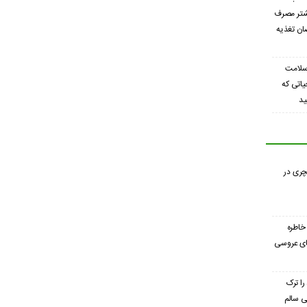
شتر مصرف
ان تغذیه
سلامت
یاتی که
ید
چری در
خاطره
های عروسی
را ترک
ی سالم