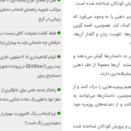
قبل از اصلاح طرح ل
رورش کودکان شناخته شده است.
مرتکب نشوید؛ راهنمای انتخاب دندان
 ذهنی را به وجود می‌آورد که
زیبایی در کرج
ن کمک کند. همچنین، قصه گویی
فقط کاشت ایمپلنت کافی نیست؛ یک
ها، تقویت زبان و گفتار آن‌ها،
.
حرفه‌ای چه خدماتی باید به بیماران ارا
 به داستان‌ها گوش می‌دهند و
اتهام کلاهبرداری ۱۲.۵ میلی
ند. آن‌ها معمولاً از نظر ذهنی
بیت‌ریور (BitRiver) در پرونده تج
شرفته‌تری دارند.
استخراج رمزارز
یم پیچیدهایی را درک کنند و از
راهکار جدید علمی برای جلوگیری از
چنین، داستان‌ها می‌توانند به
مغز؛ تنها با تغییر یک عادت غذایی ساده
نند و از دغدغه‌های روزمره خود
چرا انتخاب رنگ کامپوزیت مهم‌تر از
سفیدترین رنگ است؟
وزش و پرورش کودکان شناخته شده