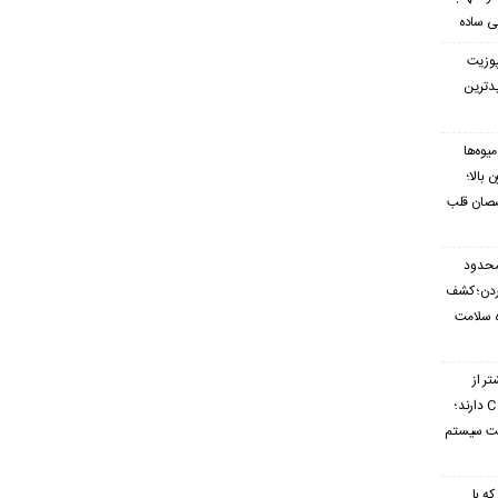
ی ساده
پوزیت
یدترین
یوه‌ها
بالا؛
صصان قلب
محدود
ردن؛ کشف
ه سلامت
تر از
گریپ‌فروت ویتامین C دارند؛
ویت سیستم
که با