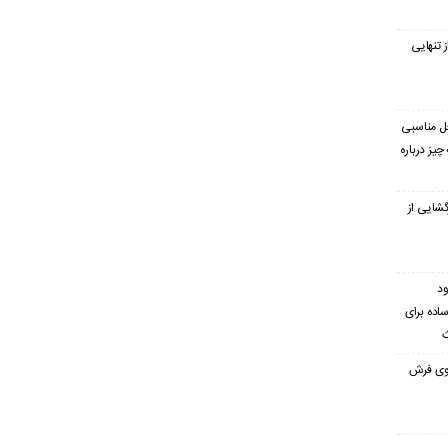
 تنهایی
غل مناسبی
یز درباره
گشایی از
ود
ساده برای
ث
 روی فرش