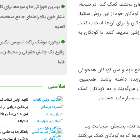
های مختلف کمک کند. در نتیجه،
بهترین خوراکی‌ها و میوه‌ها برای 
کودکان خود از این روش سنتیاز
فشار خون بالا؛ راهنمای جامع متخصص
ان را برای آن‌ها انتخاب کنند.
تغذیه
رزشی تعریف کنند تا کودکان به
برخورد موشک راکت اسپیس ایکس ب
وقوع یک چالش حقوقی و محیط زیست
فضا
سطح فهم و سن کودکان همخوانی
نده داشته باشند. همچنین،
سلامتی
ن می‌گویند و به کودکان کمک
د، بسیار مفید هستند.
تایید اولین تلفات گ
پرندگان دریایی بر اثر
استرالیا
، صداقت، بخشش، شجاعت و…
راهکار جدید علمی بر
ورها که به کودکان کمک می‌کنند
جلوگیری از سلامت مغز؛