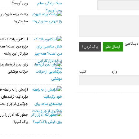
روی آوریم؟
پشت پرده شهرت: راز
سلبریتی‌ها
آیا کایروپراکتیک ش
 دیدگاهی
برای من است؟ همه چ
ارسال نظر
پاک کردن !
بازار کار این رشته
زبان بدن گربه‌ها: رمز
حرکات موشکی
 وارد کنید:
آرامش را به رابطه خ
برگردانید: ترفندهای 
جلوگیری از جر و بح
چطور لکه ادرار را از
پاک کنیم؟