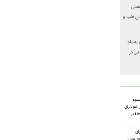
کاهش
ان قلب و
ه ماه؛
ی در
سترده
 آنفولانزای
فوق حاد پرندگان H5N1 در
ای
 تنها با