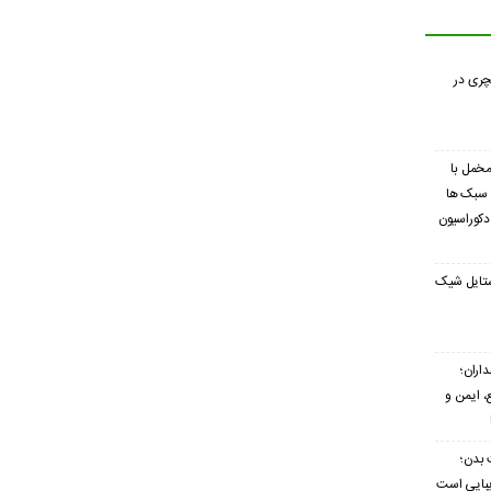
چری در
 مخمل با
 سبک ها
 دکوراسیون
ستایل شیک
اران؛
 ایمن و
 بدن؛
زیبایی است