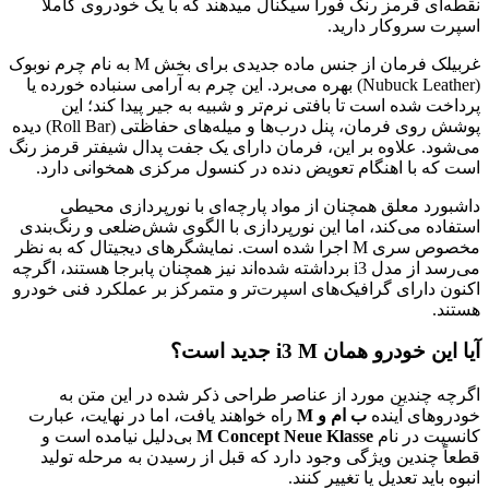
نقطه‌ای قرمز رنگ فوراً سیگنال میدهند که با یک خودروی کاملاً
اسپرت سروکار دارید.
غربیلک فرمان از جنس ماده جدیدی برای بخش M به نام چرم نوبوک
(Nubuck Leather) بهره می‌برد. این چرم به آرامی سنباده خورده یا
پرداخت شده است تا بافتی نرم‌تر و شبیه به جیر پیدا کند؛ این
پوشش روی فرمان، پنل درب‌ها و میله‌های حفاظتی (Roll Bar) دیده
می‌شود. علاوه بر این، فرمان دارای یک جفت پدال شیفتر قرمز رنگ
است که با اهنگام تعویض دنده در کنسول مرکزی همخوانی دارد.
داشبورد معلق همچنان از مواد پارچه‌ای با نورپردازی محیطی
استفاده می‌کند، اما این نورپردازی با الگوی شش‌ضلعی و رنگ‌بندی
مخصوص سری M اجرا شده است. نمایشگرهای دیجیتال که به نظر
می‌رسد از مدل i3 برداشته شده‌اند نیز همچنان پابرجا هستند، اگرچه
اکنون دارای گرافیک‌های اسپرت‌تر و متمرکز بر عملکرد فنی خودرو
هستند.
آیا این خودرو همان i3 M جدید است؟
اگرچه چندین مورد از عناصر طراحی ذکر شده در این متن به
خودروهای آینده
ب ام و M
راه خواهند یافت، اما در نهایت، عبارت
کانسپت در نام
M Concept Neue Klasse
بی‌دلیل نیامده است و
قطعاً چندین ویژگی وجود دارد که قبل از رسیدن به مرحله تولید
انبوه باید تعدیل یا تغییر کنند.