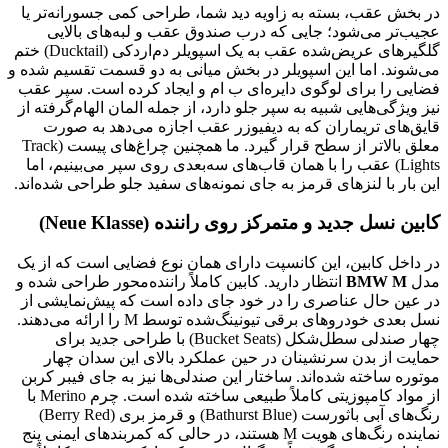
در بخش عقب، بسته به زاویه دید شما، طراحی کمی جسورانه‌تر یا
عجیب‌تر می‌شود؛ جایی که درب صندوق عقب و لبه‌های بالایی
گلگیرهای عریض‌شده عقب به یک اسپویلر دم‌اردکی (Ducktail) ختم
می‌شوند. اما این اسپویلر در بخش میانی به دو قسمت تقسیم شده و
فضایی را برای لوگوی دایره‌ای ب ام و ایجاد کرده است. سپر عقب
نیز ویژگی‌هایی شبیه به سپر جلو دارد، از جمله المان الهام‌گرفته از
قایق‌های تریماران که به دیفیوزر عقب اجازه می‌دهد به صورت
معلق بالاتر از سطح قرار گیرد. ما همچنین چراغ‌های پیست (Track
Lights) عقب را با همان قاب‌های سه‌بعدی روی سپر می‌بینیم، اما
این بار با لنزهای قرمز به جای نمونه‌های سفید جلو طراحی شده‌اند.
کابین نسل جدید و متمرکز روی راننده (Neue Klasse)
در داخل کابین، این کانسپت دارای همان نوع فضایی است که از یک
مدل
BMW M
انتظار دارید. کابین کاملاً راننده‌محور طراحی شده و
در عین حال عناصری را در خود جای داده است که پیش‌نمایشی از
نسل بعدی خودروهای برقی تیونینگ‌شده توسط M را ارائه می‌دهند.
چهار صندلی سطل‌شکل (Bucket Seats) با طراحی جدید برای
حمایت از بدن سرنشینان در حین عملکرد بالای این سدان چهار
موتوره ساخته شده‌اند. ساختار این صندلی‌ها نیز به جای فیبر کربن
از مواد کامپوزیتی کاملاً طبیعی ساخته شده است. چرم Merino با
رنگ‌های آبی باثورست (Bathurst Blue) و قرمز بری (Berry Red)
نماینده رنگ‌های هویت M هستند، در حالی که کمربندهای ایمنی پنج