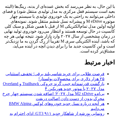
با این حال، به نظر می‌رسد که بخش عمده‌ای از بدنه، رینگ‌ها (البته
بعید است سیستم قفل مرکزی به مدل تولیدی منتقل شود) و فضای
داخلی می‌توانند به راحتی به یک خودروی تولیدی با سیستم چهار
موتوره M eDrive و پیشرانه نسل ششم منتقل شوند. نمونه‌های
اولیه اولین مدل تمام‌الکتریکی M از قبل با همین شکل و سبک کلی
کانسپت در حال توسعه هستند و انتظار می‌رود خودروی تولید نهایی
در زمان مشخصی از سال ۲۰۲۷ وارد بازار شود. نتیجه نهایی هر چه
که باشد، آینده الکتریکی سری M تقریباً از رگ گردن به ما نزدیک‌تر
است و این کانسپت جدید ما را برای دیدن آنچه در آینده می‌آید،
مشتاق‌تر کرده است.
اخبار مرتبط
فرصت طلایی برای خرید شاسی‌بلند برقی؛ تخفیف استثنایی
۲۵ هزار دلاری برای محصولات پولستار!
بازگشت قدرتمندانه جیپ گرند چروکی Trailhawk و Overland
مدل ۲۰۲۷ با موتور جدید هوریکین ۴
بی‌ام‌و M2 xDrive مدل ۲۰۲۷؛ اضافه شدن سیستم چهار چرخ
محرک بدون از دست دادن اصالت دریفت
هر آنچه درباره نسل جدید خودروهای لوکس BMW Alpina
می‌دانیم
رونمایی پورشه از شاهکار جدید ۹۱۱ GT3: ادای احترام به