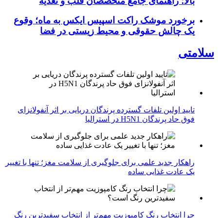
بالا؛ راهنمای جامع متخصصان قلب و تغذیه
برخورد موشک راکت اسپیس ایکس به ماه؛ وقوع
یک چالش حقوقی و محیط زیستی در فضا
سلامتی
تایید اولین تلفات گسترده پرندگان دریایی بر اثر آنفولانزای
فوق حاد پرندگان H5N1 در استرالیا
راهکار جدید علمی برای جلوگیری از سلامت مغز؛ تنها با تغییر
یک عادت غذایی ساده
چرا انتخاب رنگ کامپوزیت مهم‌تر از انتخاب سفیدترین رنگ