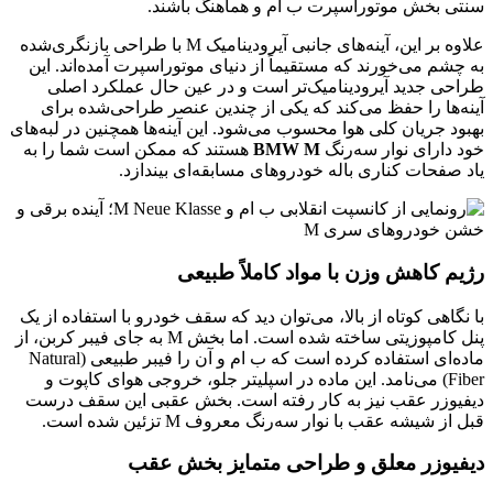
سنتی بخش موتوراسپرت ب ام و هماهنگ باشند.
علاوه بر این، آینه‌های جانبی آیرودینامیک M با طراحی بازنگری‌شده
به چشم می‌خورند که مستقیماً از دنیای موتوراسپرت آمده‌اند. این
طراحی جدید آیرودینامیک‌تر است و در عین حال عملکرد اصلی
آینه‌ها را حفظ می‌کند که یکی از چندین عنصر طراحی‌شده برای
بهبود جریان کلی هوا محسوب می‌شود. این آینه‌ها همچنین در لبه‌های
خود دارای نوار سه‌رنگ
BMW M
هستند که ممکن است شما را به
یاد صفحات کناری باله خودروهای مسابقه‌ای بیندازد.
رژیم کاهش وزن با مواد کاملاً طبیعی
با نگاهی کوتاه از بالا، می‌توان دید که سقف خودرو با استفاده از یک
پنل کامپوزیتی ساخته شده است. اما بخش M به جای فیبر کربن، از
ماده‌ای استفاده کرده است که ب ام و آن را فیبر طبیعی (Natural
Fiber) می‌نامد. این ماده در اسپلیتر جلو، خروجی هوای کاپوت و
دیفیوزر عقب نیز به کار رفته است. بخش عقبی این سقف درست
قبل از شیشه عقب با نوار سه‌رنگ معروف M تزئین شده است.
دیفیوزر معلق و طراحی متمایز بخش عقب