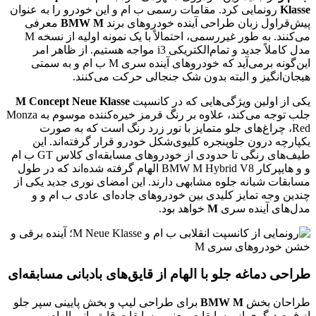
Klasse
رونمایی کرد. مقامات رسمی ب ام و این خودرو را به عنوان
پیش‌قراول زبان طراحی آینده خودروهای برند
BMW M
معرفی
می‌کنند. به طور غیررسمی، احتمالاً با یک نمونه اولیه از نسخه M
مدل کاملاً جدید و تمام‌الکتریکی i3 مواجه هستیم. از ظاهر امر
این‌گونه برمی‌آید که خودروهای آینده سری M ب ام و به سمتی
هیجان‌انگیز و البته بدون شک جنجالی حرکت می‌کنند.
یکی از اولین ویژگی‌هایی که در کانسپت
M Concept Neue Klasse
جلب توجه می‌کند، علاوه بر رنگ قرمز خیره‌کننده موسوم به Monza
Red، چراغ‌های جلو متمایز با نور زرد رنگ است که به صورت
یکپارچه درون جلوپنجره کلیوی‌شکل خودرو قرار گرفته‌اند. این
طیف‌های رنگی تا حدودی از خودروهای مسابقه‌ای کلاس GT ب ام
و و هایپرکار BMW M Hybrid V8 الهام گرفته شده‌اند که در طول
مسابقات شبانه جلوه مشابهی دارند. این امضای نوری جدید یکی از
چندین وجه تمایز کلیدی بین خودروهای جاده‌ای عادی ب ام و و
مدل‌های آینده سری
M
خواهد بود.
طراحی دماغه جلو با الهام از قایق‌های بادبانی مسابقه‌ای
طراحان بخش
BMW M
برای طراحی لیپ و بخش پایینی سپر جلو
از فرم دیگری از مسابقات، یعنی مسابقات قایق‌رانی الهام