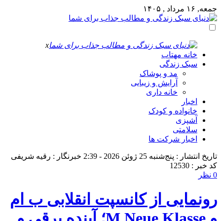
جمعه, ۱۶ مرداد , ۱۴۰۵
x
خانه مهتاب
سبک زندگی
مد و پوشاک
آرایش و زیبایی
خانه داری
اخبار
خانواده و کودک
آشپزی
سلامتی
اخبار شرکت ها
تاریخ انتشار : پنج‌شنبه 25 ژوئن 2026 - 2:39
خبرنگار : رقیه شریفی
کد خبر : 12530
0 نظر
رونمایی از کانسپت انقلابی ب ام
و M Neue Klasse؛ آینده برقی و