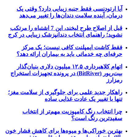
آیا ارتودنسی فقط جنبه زیبایی دارد؟ وقتی یک
درمان، آینده سلامت دندان‌ها را تغییر می‌دهد
قبل از اصلاح طرح لبخند، این 7 اشتباه را مرتکب
نشوید؛ راهنمای انتخاب دندانپزشک زیبایی در کرج
فقط کاشت ایمپلنت کافی نیست؛ یک مرکز
حرفه‌ای چه خدماتی باید به بیماران ارائه دهد؟
اتهام کلاهبرداری ۱۲.۵ میلیون دلاری بنیان‌گذار
بیت‌ریور (BitRiver) در پرونده تجهیزات استخراج
رمزارز
راهکار جدید علمی برای جلوگیری از سلامت مغز؛
تنها با تغییر یک عادت غذایی ساده
چرا انتخاب رنگ کامپوزیت مهم‌تر از انتخاب
سفیدترین رنگ است؟
بهترین خوراکی‌ها و میوه‌ها برای کاهش فشار خون