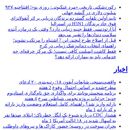
رکوردشکنی تاریخی «مرد عنکبوتی: روزی نو»؛ افتتاحیه ۹۲۷
میلیون دلاری در گیشه جهانی
تایید اولین تلفات گسترده پرندگان دریایی بر اثر آنفولانزای
فوق حاد پرندگان H5N1 در استرالیا
آیا ارتودنسی فقط جنبه زیبایی دارد؟ وقتی یک درمان، آینده
سلامت دندان‌ها را تغییر می‌دهد
قبل از اصلاح طرح لبخند، این 7 اشتباه را مرتکب نشوید؛
راهنمای انتخاب دندانپزشک زیبایی در کرج
فقط کاشت ایمپلنت کافی نیست؛ یک مرکز حرفه‌ای چه
خدماتی باید به بیماران ارائه دهد؟
اخبار
واقعیت‌سنجی شایعات آیفون ۱۸: رتبه‌بندی ۲۰ ادعای
مطرح‌شده بر اساس احتمال وقوع
2 هفته
برنامه منچستریونایتد برای واگذاری حق نام‌گذاری استادیوم
جدید؛ جزئیات پروژه نجومی شیاطین سرخ
4 هفته
یارانه واریز شد؟ راهنمای کامل استعلام وضعیت واریز یارانه
و کد یارانه
1 ماه
هشدار CDC درباره شیوع یک انگل خطرناک؛ ابتلای صدها نفر
به اسهال شدید در ۱۸ ایالت آمریکا
1 ماه
بحران سوخت در روسیه؛ حضور کازاک‌ ها و نیروهای داوطلب