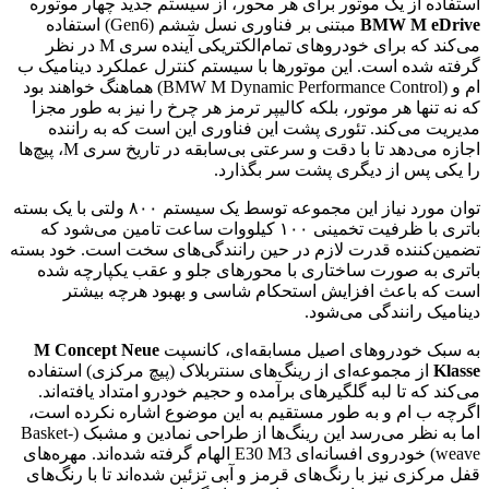
استفاده از یک موتور برای هر محور، از سیستم جدید چهار موتوره
BMW M eDrive
مبتنی بر فناوری نسل ششم (Gen6) استفاده
می‌کند که برای خودروهای تمام‌الکتریکی آینده سری M در نظر
گرفته شده است. این موتورها با سیستم کنترل عملکرد دینامیک ب
ام و (BMW M Dynamic Performance Control) هماهنگ خواهند بود
که نه تنها هر موتور، بلکه کالیپر ترمز هر چرخ را نیز به طور مجزا
مدیریت می‌کند. تئوری پشت این فناوری این است که به راننده
اجازه می‌دهد تا با دقت و سرعتی بی‌سابقه در تاریخ سری M، پیچ‌ها
را یکی پس از دیگری پشت سر بگذارد.
توان مورد نیاز این مجموعه توسط یک سیستم ۸۰۰ ولتی با یک بسته
باتری با ظرفیت تخمینی ۱۰۰ کیلووات ساعت تامین می‌شود که
تضمین‌کننده قدرت لازم در حین رانندگی‌های سخت است. خود بسته
باتری به صورت ساختاری با محورهای جلو و عقب یکپارچه شده
است که باعث افزایش استحکام شاسی و بهبود هرچه بیشتر
دینامیک رانندگی می‌شود.
به سبک خودروهای اصیل مسابقه‌ای، کانسپت
M Concept Neue
Klasse
از مجموعه‌ای از رینگ‌های سنتربلاک (پیچ مرکزی) استفاده
می‌کند که تا لبه گلگیرهای برآمده و حجیم خودرو امتداد یافته‌اند.
اگرچه ب ام و به طور مستقیم به این موضوع اشاره نکرده است،
اما به نظر می‌رسد این رینگ‌ها از طراحی نمادین و مشبک (Basket-
weave) خودروی افسانه‌ای E30 M3 الهام گرفته شده‌اند. مهره‌های
قفل مرکزی نیز با رنگ‌های قرمز و آبی تزئین شده‌اند تا با رنگ‌های