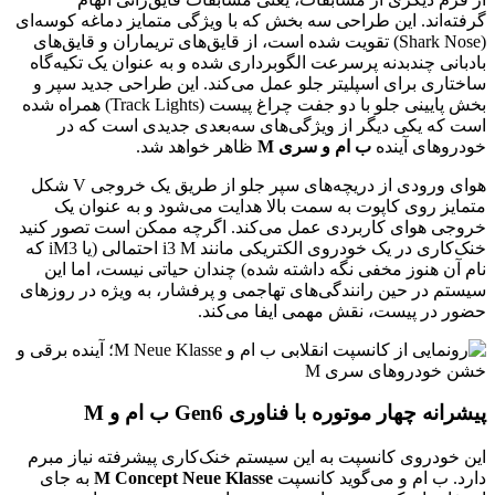
گرفته‌اند. این طراحی سه بخش که با ویژگی متمایز دماغه کوسه‌ای
(Shark Nose) تقویت شده است، از قایق‌های تریماران و قایق‌های
بادبانی چندبدنه پرسرعت الگوبرداری شده و به عنوان یک تکیه‌گاه
ساختاری برای اسپلیتر جلو عمل می‌کند. این طراحی جدید سپر و
بخش پایینی جلو با دو جفت چراغ پیست (Track Lights) همراه شده
است که یکی دیگر از ویژگی‌های سه‌بعدی جدیدی است که در
خودروهای آینده
ب ام و سری M
ظاهر خواهد شد.
هوای ورودی از دریچه‌های سپر جلو از طریق یک خروجی V شکل
متمایز روی کاپوت به سمت بالا هدایت می‌شود و به عنوان یک
خروجی هوای کاربردی عمل می‌کند. اگرچه ممکن است تصور کنید
خنک‌کاری در یک خودروی الکتریکی مانند i3 M احتمالی (یا iM3 که
نام آن هنوز مخفی نگه داشته شده) چندان حیاتی نیست، اما این
سیستم در حین رانندگی‌های تهاجمی و پرفشار، به ویژه در روزهای
حضور در پیست، نقش مهمی ایفا می‌کند.
پیشرانه چهار موتوره با فناوری Gen6 ب ام و M
این خودروی کانسپت به این سیستم خنک‌کاری پیشرفته نیاز مبرم
دارد. ب ام و می‌گوید کانسپت
M Concept Neue Klasse
به جای