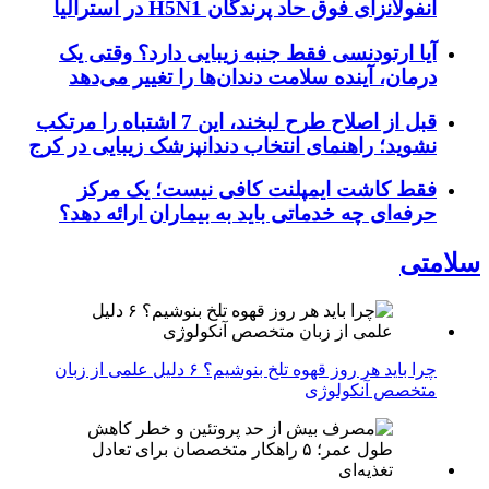
آنفولانزای فوق حاد پرندگان H5N1 در استرالیا
آیا ارتودنسی فقط جنبه زیبایی دارد؟ وقتی یک
درمان، آینده سلامت دندان‌ها را تغییر می‌دهد
قبل از اصلاح طرح لبخند، این 7 اشتباه را مرتکب
نشوید؛ راهنمای انتخاب دندانپزشک زیبایی در کرج
فقط کاشت ایمپلنت کافی نیست؛ یک مرکز
حرفه‌ای چه خدماتی باید به بیماران ارائه دهد؟
سلامتی
چرا باید هر روز قهوه تلخ بنوشیم؟ ۶ دلیل علمی از زبان
متخصص آنکولوژی