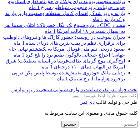
برنامه منچستریونایتد برای واگذاری حق نام‌گذاری استادیوم
جدید؛ جزئیات پروژه نجومی شیاطین سرخ
1 ماه
یارانه واریز شد؟ راهنمای کامل استعلام وضعیت واریز یارانه
و کد یارانه
1 ماه
هشدار CDC درباره شیوع یک انگل خطرناک؛ ابتلای صدها نفر
به اسهال شدید در ۱۸ ایالت آمریکا
1 ماه
بحران سوخت در روسیه؛ حضور کازاک‌ ها و نیروهای داوطلب
برای برقراری نظم در پمپ بنزین‌ های دریای سیاه
1 ماه
صعود تاریخی تیم ملی فوتبال آمریکا به یک‌هشتم نهایی جام
جهانی؛ اخراج جنجالی بالوگون طعم برد را تلخ کرد
1 ماه
اوج‌گیری موج گرمای طاقت‌فرسا در آستانه تعطیلات؛ شرق
آمریکا در التهاب دمای ۱۱۰ درجه‌ای
1 ماه
ردیابی مالک خودروی تفتیش‌شده توسط پلیس پکن در پی
برخورد هواپیما با برج سیتیک
1 ماه
تخت خواب دو نفره
ساعت دیواری
شنوایی سنجی در تهرانپارس
طراحی و تولید قالب
دی تمز
کلیه حقوق مادی و معنوی این سایت مربوط به
جستجو