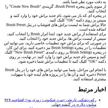
به دقت مورد نظر شما باشد.
از منوی پایین پنجره Brush Preset، گزینه‌ی “Create New Brush” را
انتخاب کنید.
در پنجره ای که باز می شود، نام جدید براش خود را وارد کنید و
سپس بر روی دکمه “OK” کلیک کنید.
حالا براش شما به لیست براش های فتوشاپ در پنل Brush Preset
اضافه شده است.
برای استفاده از براش جدید خود، ابتدا ابزار Brush را انتخاب کنید،
سپس از لیست براش ها، براش جدید خود را انتخاب کنید.
در صورتی که برای براش خود تنظیمات خاصی دارید، می توانید این
تنظیمات را در پنجره Brush Settings نیز ذخیره کنید. برای این کار،
در پنجره Brush Settings بر روی دکمه‌ی “New Brush Preset” کلیک
کنید و سپس نام جدید براش خود را وارد کنید. در نهایت، بر روی
دکمه “OK” کلیک کنید تا تنظیمات براش شما ذخیره شود.
با انجام این مراحل، شما می توانید براش های خود را در پنل Brush
Preset ذخیره کنید و آن ها را در پروژه های آینده خود با سهولت
بیشتری استفاده کنید.
اخبار مرتبط
رکوردشکنی تاریخی «مرد عنکبوتی: روزی نو»؛ افتتاحیه ۹۲۷
میلیون دلاری در گیشه جهانی