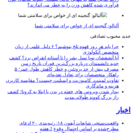
فرآوری شده کاهش وزن را به خطر می اندازند؟
آلبالو: گنجینه ای از خواص برای سلامتی شما
جدید
محبوب
تصادفی
چرا باید هر روز قهوه تلخ بنوشیم؟ ۶ دلیل علمی از زبان
متخصص آنکولوژی
آیا آتشفشان توبا نسل بشر را تا آستانه انقراض برد؟ کشف
جدید دانشمندان درباره بزرگ‌ترین فوران تاریخ زمین
مصرف بیش از حد پروتئین و خطر کاهش طول عمر؛ ۵
راهکار متخصصان برای تعادل تغذیه‌ای
تفاوت لمینت، کامپوزیت و ایمپلنت چیست؟ مقایسه کاربرد،
هزینه و ماندگاری
بیدار شدن ویروس‌ های خفته در بدن با ابتلا به کرونا؛ کشف
راز بزرگ کووید طولانی‌مدت
اخبار
واقعیت‌سنجی شایعات آیفون ۱۸: رتبه‌بندی ۲۰ ادعای
مطرح‌شده بر اساس احتمال وقوع
2 هفته