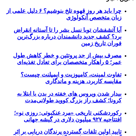
چرا باید هر روز قهوه تلخ بنوشیم؟ ۶ دلیل علمی از
زبان متخصص آنکولوژی
آیا آتشفشان توبا نسل بشر را تا آستانه انقراض
برد؟ کشف جدید دانشمندان درباره بزرگ‌ترین
فوران تاریخ زمین
مصرف بیش از حد پروتئین و خطر کاهش طول
عمر؛ ۵ راهکار متخصصان برای تعادل تغذیه‌ای
تفاوت لمینت، کامپوزیت و ایمپلنت چیست؟
مقایسه کاربرد، هزینه و ماندگاری
بیدار شدن ویروس‌ های خفته در بدن با ابتلا به
کرونا؛ کشف راز بزرگ کووید طولانی‌مدت
رکوردشکنی تاریخی «مرد عنکبوتی: روزی نو»؛
افتتاحیه ۹۲۷ میلیون دلاری در گیشه جهانی
تایید اولین تلفات گسترده پرندگان دریایی بر اثر