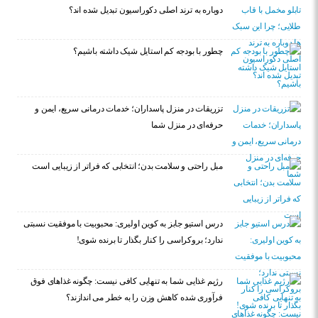
دوباره به ترند اصلی دکوراسیون تبدیل شده اند؟
چطور با بودجه کم استایل شیک داشته باشیم؟
تزریقات در منزل پاسداران؛ خدمات درمانی سریع، ایمن و
حرفه‌ای در منزل شما
مبل راحتی و سلامت بدن؛ انتخابی که فراتر از زیبایی است
درس استیو جابز به کوین اولیری: محبوبیت با موفقیت نسبتی
ندارد؛ بروکراسی را کنار بگذار تا برنده شوی!
رژیم غذایی شما به تنهایی کافی نیست: چگونه غذاهای فوق
فرآوری شده کاهش وزن را به خطر می اندازند؟