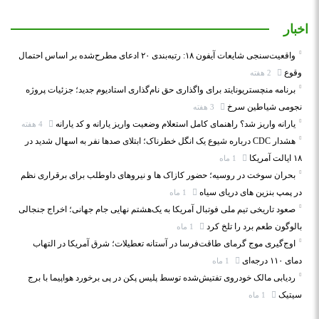
اخبار
واقعیت‌سنجی شایعات آیفون ۱۸: رتبه‌بندی ۲۰ ادعای مطرح‌شده بر اساس احتمال
وقوع
2 هفته
برنامه منچستریونایتد برای واگذاری حق نام‌گذاری استادیوم جدید؛ جزئیات پروژه
نجومی شیاطین سرخ
3 هفته
یارانه واریز شد؟ راهنمای کامل استعلام وضعیت واریز یارانه و کد یارانه
4 هفته
هشدار CDC درباره شیوع یک انگل خطرناک؛ ابتلای صدها نفر به اسهال شدید در
۱۸ ایالت آمریکا
1 ماه
بحران سوخت در روسیه؛ حضور کازاک‌ ها و نیروهای داوطلب برای برقراری نظم
در پمپ بنزین‌ های دریای سیاه
1 ماه
صعود تاریخی تیم ملی فوتبال آمریکا به یک‌هشتم نهایی جام جهانی؛ اخراج جنجالی
بالوگون طعم برد را تلخ کرد
1 ماه
اوج‌گیری موج گرمای طاقت‌فرسا در آستانه تعطیلات؛ شرق آمریکا در التهاب
دمای ۱۱۰ درجه‌ای
1 ماه
ردیابی مالک خودروی تفتیش‌شده توسط پلیس پکن در پی برخورد هواپیما با برج
سیتیک
1 ماه