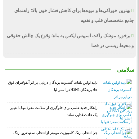
بهترین خوراکی‌ها و میوه‌ها برای کاهش فشار خون بالا؛ راهنمای
جامع متخصصان قلب و تغذیه
برخورد موشک راکت اسپیس ایکس به ماه؛ وقوع یک چالش حقوقی
و محیط زیستی در فضا
سلامتی
تایید اولین تلفات گسترده پرندگان دریایی بر اثر آنفولانزای فوق
حاد پرندگان H5N1 در استرالیا
راهکار جدید علمی برای جلوگیری از سلامت مغز؛ تنها با تغییر
یک عادت غذایی ساده
چرا انتخاب رنگ کامپوزیت مهم‌تر از انتخاب سفیدترین رنگ