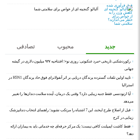
آلبالو: گنجینه ای از خواص برای سلامتی شما
جدید
محبوب
تصادفی
رکوردشکنی تاریخی «مرد عنکبوتی: روزی نو»؛ افتتاحیه ۹۲۷ میلیون دلاری در گیشه
جهانی
تایید اولین تلفات گسترده پرندگان دریایی بر اثر آنفولانزای فوق حاد پرندگان H5N1 در
استرالیا
آیا ارتودنسی فقط جنبه زیبایی دارد؟ وقتی یک درمان، آینده سلامت دندان‌ها را تغییر
می‌دهد
قبل از اصلاح طرح لبخند، این 7 اشتباه را مرتکب نشوید؛ راهنمای انتخاب دندانپزشک
زیبایی در کرج
فقط کاشت ایمپلنت کافی نیست؛ یک مرکز حرفه‌ای چه خدماتی باید به بیماران ارائه
دهد؟