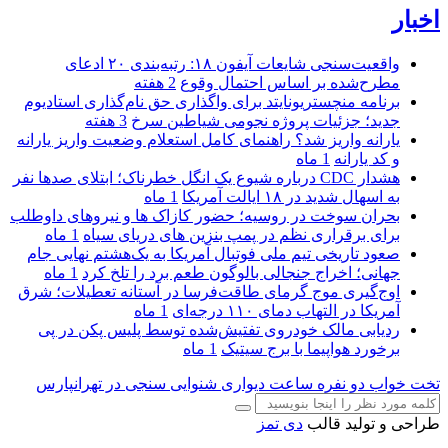
اخبار
واقعیت‌سنجی شایعات آیفون ۱۸: رتبه‌بندی ۲۰ ادعای
مطرح‌شده بر اساس احتمال وقوع
2 هفته
برنامه منچستریونایتد برای واگذاری حق نام‌گذاری استادیوم
جدید؛ جزئیات پروژه نجومی شیاطین سرخ
3 هفته
یارانه واریز شد؟ راهنمای کامل استعلام وضعیت واریز یارانه
و کد یارانه
1 ماه
هشدار CDC درباره شیوع یک انگل خطرناک؛ ابتلای صدها نفر
به اسهال شدید در ۱۸ ایالت آمریکا
1 ماه
بحران سوخت در روسیه؛ حضور کازاک‌ ها و نیروهای داوطلب
برای برقراری نظم در پمپ بنزین‌ های دریای سیاه
1 ماه
صعود تاریخی تیم ملی فوتبال آمریکا به یک‌هشتم نهایی جام
جهانی؛ اخراج جنجالی بالوگون طعم برد را تلخ کرد
1 ماه
اوج‌گیری موج گرمای طاقت‌فرسا در آستانه تعطیلات؛ شرق
آمریکا در التهاب دمای ۱۱۰ درجه‌ای
1 ماه
ردیابی مالک خودروی تفتیش‌شده توسط پلیس پکن در پی
برخورد هواپیما با برج سیتیک
1 ماه
تخت خواب دو نفره
ساعت دیواری
شنوایی سنجی در تهرانپارس
طراحی و تولید قالب
دی تمز