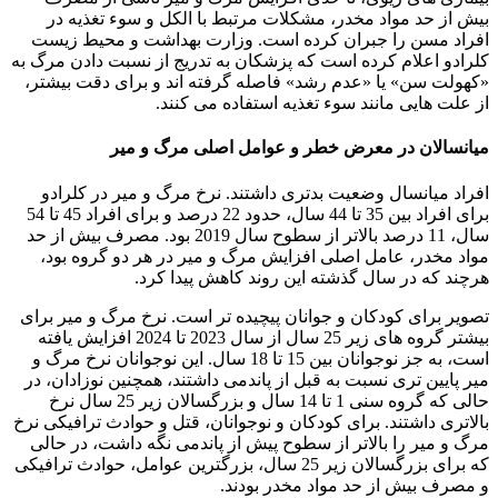
بیش از حد مواد مخدر، مشکلات مرتبط با الکل و سوء تغذیه در
افراد مسن را جبران کرده است. وزارت بهداشت و محیط زیست
کلرادو اعلام کرده است که پزشکان به تدریج از نسبت دادن مرگ به
«کهولت سن» یا «عدم رشد» فاصله گرفته اند و برای دقت بیشتر،
از علت هایی مانند سوء تغذیه استفاده می کنند.
میانسالان در معرض خطر و عوامل اصلی مرگ و میر
افراد میانسال وضعیت بدتری داشتند. نرخ مرگ و میر در کلرادو
برای افراد بین 35 تا 44 سال، حدود 22 درصد و برای افراد 45 تا 54
سال، 11 درصد بالاتر از سطوح سال 2019 بود. مصرف بیش از حد
مواد مخدر، عامل اصلی افزایش مرگ و میر در هر دو گروه بود،
هرچند که در سال گذشته این روند کاهش پیدا کرد.
تصویر برای کودکان و جوانان پیچیده تر است. نرخ مرگ و میر برای
بیشتر گروه های زیر 25 سال از سال 2023 تا 2024 افزایش یافته
است، به جز نوجوانان بین 15 تا 18 سال. این نوجوانان نرخ مرگ و
میر پایین تری نسبت به قبل از پاندمی داشتند، همچنین نوزادان، در
حالی که گروه سنی 1 تا 14 سال و بزرگسالان زیر 25 سال نرخ
بالاتری داشتند. برای کودکان و نوجوانان، قتل و حوادث ترافیکی نرخ
مرگ و میر را بالاتر از سطوح پیش از پاندمی نگه داشت، در حالی
که برای بزرگسالان زیر 25 سال، بزرگترین عوامل، حوادث ترافیکی
و مصرف بیش از حد مواد مخدر بودند.