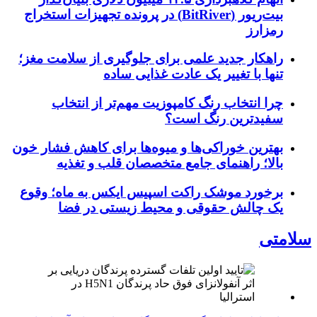
بیت‌ریور (BitRiver) در پرونده تجهیزات استخراج
رمزارز
راهکار جدید علمی برای جلوگیری از سلامت مغز؛
تنها با تغییر یک عادت غذایی ساده
چرا انتخاب رنگ کامپوزیت مهم‌تر از انتخاب
سفیدترین رنگ است؟
بهترین خوراکی‌ها و میوه‌ها برای کاهش فشار خون
بالا؛ راهنمای جامع متخصصان قلب و تغذیه
برخورد موشک راکت اسپیس ایکس به ماه؛ وقوع
یک چالش حقوقی و محیط زیستی در فضا
سلامتی