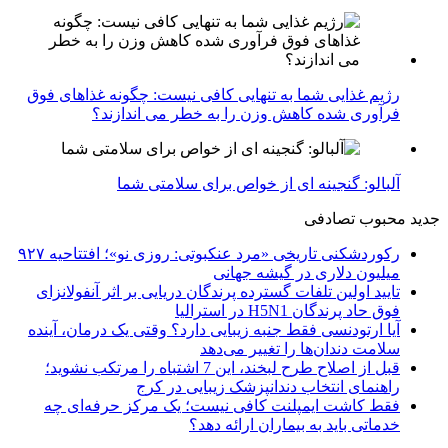
رژیم غذایی شما به تنهایی کافی نیست: چگونه غذاهای فوق
فرآوری شده کاهش وزن را به خطر می اندازند؟
آلبالو: گنجینه ای از خواص برای سلامتی شما
جدید
محبوب
تصادفی
رکوردشکنی تاریخی «مرد عنکبوتی: روزی نو»؛ افتتاحیه ۹۲۷
میلیون دلاری در گیشه جهانی
تایید اولین تلفات گسترده پرندگان دریایی بر اثر آنفولانزای
فوق حاد پرندگان H5N1 در استرالیا
آیا ارتودنسی فقط جنبه زیبایی دارد؟ وقتی یک درمان، آینده
سلامت دندان‌ها را تغییر می‌دهد
قبل از اصلاح طرح لبخند، این 7 اشتباه را مرتکب نشوید؛
راهنمای انتخاب دندانپزشک زیبایی در کرج
فقط کاشت ایمپلنت کافی نیست؛ یک مرکز حرفه‌ای چه
خدماتی باید به بیماران ارائه دهد؟