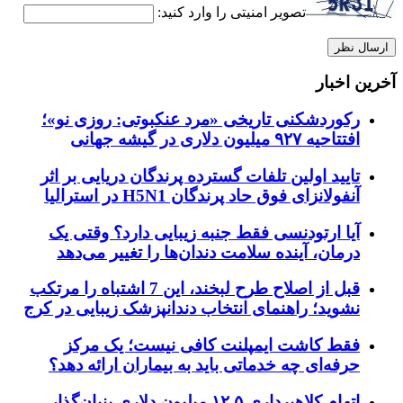
تصویر امنیتی را وارد کنید:
آخرین اخبار
رکوردشکنی تاریخی «مرد عنکبوتی: روزی نو»؛
افتتاحیه ۹۲۷ میلیون دلاری در گیشه جهانی
تایید اولین تلفات گسترده پرندگان دریایی بر اثر
آنفولانزای فوق حاد پرندگان H5N1 در استرالیا
آیا ارتودنسی فقط جنبه زیبایی دارد؟ وقتی یک
درمان، آینده سلامت دندان‌ها را تغییر می‌دهد
قبل از اصلاح طرح لبخند، این 7 اشتباه را مرتکب
نشوید؛ راهنمای انتخاب دندانپزشک زیبایی در کرج
فقط کاشت ایمپلنت کافی نیست؛ یک مرکز
حرفه‌ای چه خدماتی باید به بیماران ارائه دهد؟
اتهام کلاهبرداری ۱۲.۵ میلیون دلاری بنیان‌گذار