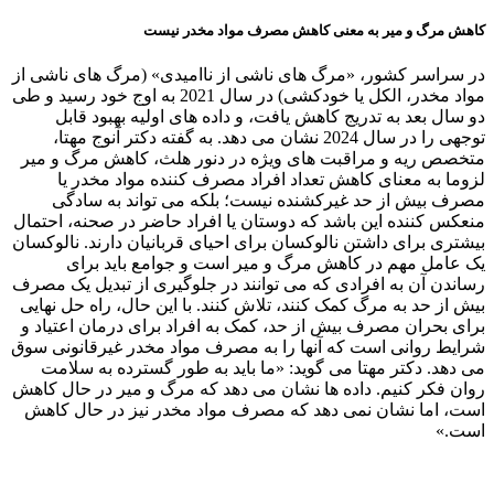
کاهش مرگ و میر به معنی کاهش مصرف مواد مخدر نیست
در سراسر کشور، «مرگ های ناشی از ناامیدی» (مرگ های ناشی از
مواد مخدر، الکل یا خودکشی) در سال 2021 به اوج خود رسید و طی
دو سال بعد به تدریج کاهش یافت، و داده های اولیه بهبود قابل
توجهی را در سال 2024 نشان می دهد. به گفته دکتر آنوج مهتا،
متخصص ریه و مراقبت های ویژه در دنور هلث، کاهش مرگ و میر
لزوما به معنای کاهش تعداد افراد مصرف کننده مواد مخدر یا
مصرف بیش از حد غیرکشنده نیست؛ بلکه می تواند به سادگی
منعکس کننده این باشد که دوستان یا افراد حاضر در صحنه، احتمال
بیشتری برای داشتن نالوکسان برای احیای قربانیان دارند. نالوکسان
یک عامل مهم در کاهش مرگ و میر است و جوامع باید برای
رساندن آن به افرادی که می توانند در جلوگیری از تبدیل یک مصرف
بیش از حد به مرگ کمک کنند، تلاش کنند. با این حال، راه حل نهایی
برای بحران مصرف بیش از حد، کمک به افراد برای درمان اعتیاد و
شرایط روانی است که آنها را به مصرف مواد مخدر غیرقانونی سوق
می دهد. دکتر مهتا می گوید: «ما باید به طور گسترده به سلامت
روان فکر کنیم. داده ها نشان می دهد که مرگ و میر در حال کاهش
است، اما نشان نمی دهد که مصرف مواد مخدر نیز در حال کاهش
است.»