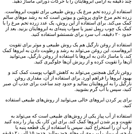
چند دقیقه به آرامی ابروهایتان را با حرکات دورانی ماساژ دهید.
استفاده از زرده تخم مرغ یک روش طبیعی برای تقویت ابروهاست.
زرده تخم مرغ حاوی پروتئین و بیوتین است که به رشد موهای سالم
کمک می‌کند. برای استفاده از این روش، یک عدد زرده تخم مرغ را با
کمک یک چوب ریمل تمیز یا سواب پنبه‌ای به ابروهایتان بزنید. بعد از
حدود ۲۰ دقیقه، آب سرد برای شستشو استفاده کنید.
استفاده از روغن نارگیل هم یک روش طبیعی و موثر برای تقویت
ابروهاست. این روغن می‌تواند به رشد و رطوبت دادن به ابروها کمک
کند. با ماساژ دادن به ابروها با استفاده از روغن نارگیل، می‌توانید
آن‌ها را تقویت کرده و از ریزش آن‌ها جلوگیری کنید.
روغن نارگیل همچنین می‌تواند به کاهش التهاب پوست کمک کند و
بهبود آبروها را فراهم آورد. برای استفاده از آن، مقداری روغن
نارگیل را به ابروهایتان بمالید و حدود چند ساعت برای جذب آن صبر
کنید، سپس با آب گرم بشویید.
برای پر کردن ابروهای خالی می‌توانید از روش‌های طبیعی استفاده
کنید.
استفاده از آب پیاز یکی از روش‌های طبیعی است که می‌تواند به
تقویت و پر شدن ابروها کمک کند. برای این کار، یک پیاز را رنده کنید
و آب آن را استخراج کنید. سپس با استفاده از یک قطعه پنبه یا
پارچه، آب پیاز را بر روی ابروهای خود بمالید. حدود ۱۵ الی ۲۰ دقیقه