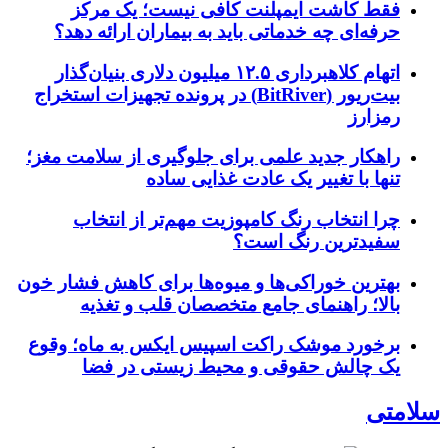
فقط کاشت ایمپلنت کافی نیست؛ یک مرکز
حرفه‌ای چه خدماتی باید به بیماران ارائه دهد؟
اتهام کلاهبرداری ۱۲.۵ میلیون دلاری بنیان‌گذار
بیت‌ریور (BitRiver) در پرونده تجهیزات استخراج
رمزارز
راهکار جدید علمی برای جلوگیری از سلامت مغز؛
تنها با تغییر یک عادت غذایی ساده
چرا انتخاب رنگ کامپوزیت مهم‌تر از انتخاب
سفیدترین رنگ است؟
بهترین خوراکی‌ها و میوه‌ها برای کاهش فشار خون
بالا؛ راهنمای جامع متخصصان قلب و تغذیه
برخورد موشک راکت اسپیس ایکس به ماه؛ وقوع
یک چالش حقوقی و محیط زیستی در فضا
سلامتی