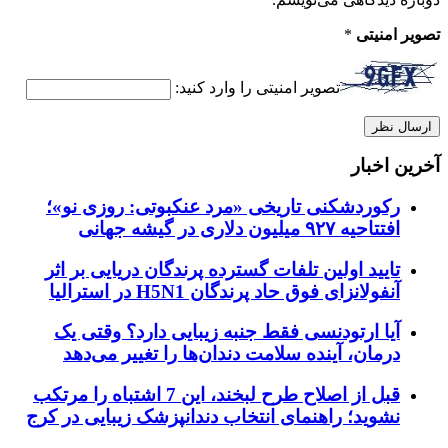
تصویر امنیتی
*
تصویر امنیتی را وارد کنید:
آخرین اخبار
رکوردشکنی تاریخی «مرد عنکبوتی: روزی نو»؛
افتتاحیه ۹۲۷ میلیون دلاری در گیشه جهانی
تایید اولین تلفات گسترده پرندگان دریایی بر اثر
آنفولانزای فوق حاد پرندگان H5N1 در استرالیا
آیا ارتودنسی فقط جنبه زیبایی دارد؟ وقتی یک
درمان، آینده سلامت دندان‌ها را تغییر می‌دهد
قبل از اصلاح طرح لبخند، این 7 اشتباه را مرتکب
نشوید؛ راهنمای انتخاب دندانپزشک زیبایی در کرج