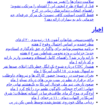
سلامت دندان‌ها را تغییر می‌دهد
قبل از اصلاح طرح لبخند، این 7 اشتباه را مرتکب نشوید؛
راهنمای انتخاب دندانپزشک زیبایی در کرج
فقط کاشت ایمپلنت کافی نیست؛ یک مرکز حرفه‌ای چه
خدماتی باید به بیماران ارائه دهد؟
اخبار
واقعیت‌سنجی شایعات آیفون ۱۸: رتبه‌بندی ۲۰ ادعای
مطرح‌شده بر اساس احتمال وقوع
2 هفته
برنامه منچستریونایتد برای واگذاری حق نام‌گذاری استادیوم
جدید؛ جزئیات پروژه نجومی شیاطین سرخ
4 هفته
یارانه واریز شد؟ راهنمای کامل استعلام وضعیت واریز یارانه
و کد یارانه
1 ماه
هشدار CDC درباره شیوع یک انگل خطرناک؛ ابتلای صدها نفر
به اسهال شدید در ۱۸ ایالت آمریکا
1 ماه
بحران سوخت در روسیه؛ حضور کازاک‌ ها و نیروهای داوطلب
برای برقراری نظم در پمپ بنزین‌ های دریای سیاه
1 ماه
صعود تاریخی تیم ملی فوتبال آمریکا به یک‌هشتم نهایی جام
جهانی؛ اخراج جنجالی بالوگون طعم برد را تلخ کرد
1 ماه
اوج‌گیری موج گرمای طاقت‌فرسا در آستانه تعطیلات؛ شرق
آمریکا در التهاب دمای ۱۱۰ درجه‌ای
1 ماه
ردیابی مالک خودروی تفتیش‌شده توسط پلیس پکن در پی