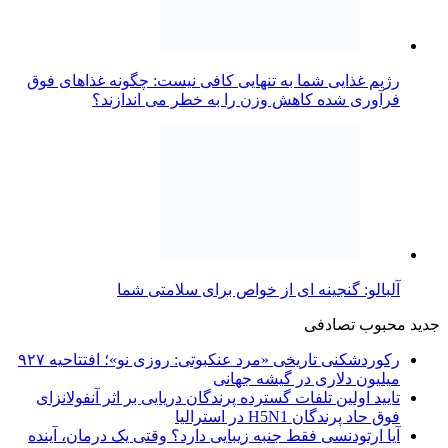
رژیم غذایی شما به تنهایی کافی نیست: چگونه غذاهای فوق
فرآوری شده کاهش وزن را به خطر می اندازند؟
آلبالو: گنجینه ای از خواص برای سلامتی شما
جدید
محبوب
تصادفی
رکوردشکنی تاریخی «مرد عنکبوتی: روزی نو»؛ افتتاحیه ۹۲۷
میلیون دلاری در گیشه جهانی
تایید اولین تلفات گسترده پرندگان دریایی بر اثر آنفولانزای
فوق حاد پرندگان H5N1 در استرالیا
آیا ارتودنسی فقط جنبه زیبایی دارد؟ وقتی یک درمان، آینده