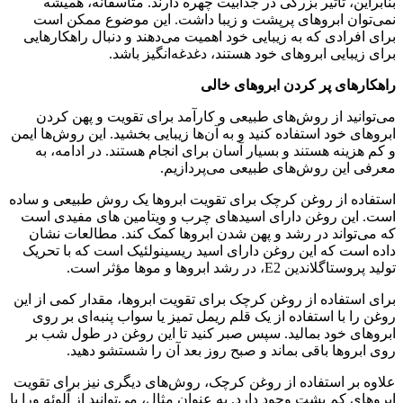
بنابراین، تاثیر بزرگی در جذابیت چهره دارند. متاسفانه، همیشه
نمی‌توان ابروهای پرپشت و زیبا داشت. این موضوع ممکن است
برای افرادی که به زیبایی خود اهمیت می‌دهند و دنبال راهکارهایی
برای زیبایی ابروهای خود هستند، دغدغه‌انگیز باشد.
راهکارهای پر کردن ابروهای خالی
می‌توانید از روش‌های طبیعی و کارآمد برای تقویت و پهن کردن
ابروهای خود استفاده کنید و به آن‌ها زیبایی بخشید. این روش‌ها ایمن
و کم هزینه هستند و بسیار آسان برای انجام هستند. در ادامه، به
معرفی این روش‌های طبیعی می‌پردازیم.
استفاده از روغن کرچک برای تقویت ابروها یک روش طبیعی و ساده
است. این روغن دارای اسیدهای چرب و ویتامین های مفیدی است
که می‌تواند در رشد و پهن شدن ابروها کمک کند. مطالعات نشان
داده است که این روغن دارای اسید ریسینولئیک است که با تحریک
تولید پروستاگلاندین E2، در رشد ابروها و موها مؤثر است.
برای استفاده از روغن کرچک برای تقویت ابروها، مقدار کمی از این
روغن را با استفاده از یک قلم ریمل تمیز یا سواب پنبه‌ای بر روی
ابروهای خود بمالید. سپس صبر کنید تا این روغن در طول شب بر
روی ابروها باقی بماند و صبح روز بعد آن را شستشو دهید.
علاوه بر استفاده از روغن کرچک، روش‌های دیگری نیز برای تقویت
ابروهای کم پشت وجود دارد. به عنوان مثال، می‌توانید از آلوئه ورا یا