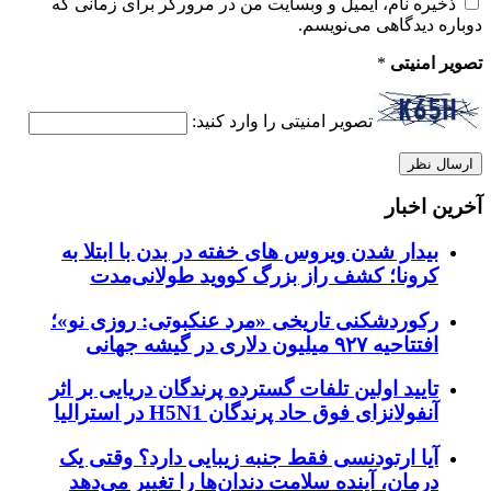
ذخیره نام، ایمیل و وبسایت من در مرورگر برای زمانی که
دوباره دیدگاهی می‌نویسم.
تصویر امنیتی
*
تصویر امنیتی را وارد کنید:
آخرین اخبار
بیدار شدن ویروس‌ های خفته در بدن با ابتلا به
کرونا؛ کشف راز بزرگ کووید طولانی‌مدت
رکوردشکنی تاریخی «مرد عنکبوتی: روزی نو»؛
افتتاحیه ۹۲۷ میلیون دلاری در گیشه جهانی
تایید اولین تلفات گسترده پرندگان دریایی بر اثر
آنفولانزای فوق حاد پرندگان H5N1 در استرالیا
آیا ارتودنسی فقط جنبه زیبایی دارد؟ وقتی یک
درمان، آینده سلامت دندان‌ها را تغییر می‌دهد