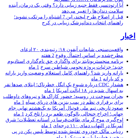
آیا ارتودنسی فقط جنبه زیبایی دارد؟ وقتی یک درمان، آینده
سلامت دندان‌ها را تغییر می‌دهد
قبل از اصلاح طرح لبخند، این 7 اشتباه را مرتکب نشوید؛
راهنمای انتخاب دندانپزشک زیبایی در کرج
اخبار
واقعیت‌سنجی شایعات آیفون ۱۸: رتبه‌بندی ۲۰ ادعای
مطرح‌شده بر اساس احتمال وقوع
2 هفته
برنامه منچستریونایتد برای واگذاری حق نام‌گذاری استادیوم
جدید؛ جزئیات پروژه نجومی شیاطین سرخ
1 ماه
یارانه واریز شد؟ راهنمای کامل استعلام وضعیت واریز یارانه
و کد یارانه
1 ماه
هشدار CDC درباره شیوع یک انگل خطرناک؛ ابتلای صدها نفر
به اسهال شدید در ۱۸ ایالت آمریکا
1 ماه
بحران سوخت در روسیه؛ حضور کازاک‌ ها و نیروهای داوطلب
برای برقراری نظم در پمپ بنزین‌ های دریای سیاه
1 ماه
صعود تاریخی تیم ملی فوتبال آمریکا به یک‌هشتم نهایی جام
جهانی؛ اخراج جنجالی بالوگون طعم برد را تلخ کرد
1 ماه
اوج‌گیری موج گرمای طاقت‌فرسا در آستانه تعطیلات؛ شرق
آمریکا در التهاب دمای ۱۱۰ درجه‌ای
1 ماه
ردیابی مالک خودروی تفتیش‌شده توسط پلیس پکن در پی
برخورد هواپیما با برج سیتیک
1 ماه