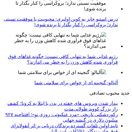
درس استیو جابز به کوین اولیری: محبوبیت با موفقیت نسبتی
ندارد؛ بروکراسی را کنار بگذار تا برنده شوی!
رژیم غذایی شما به تنهایی کافی نیست: چگونه غذاهای فوق
فرآوری شده کاهش وزن را به خطر می اندازند؟
آلبالو: گنجینه ای از خواص برای سلامتی شما
جدید
محبوب
تصادفی
بیدار شدن ویروس‌ های خفته در بدن با ابتلا به کرونا؛ کشف
راز بزرگ کووید طولانی‌مدت
رکوردشکنی تاریخی «مرد عنکبوتی: روزی نو»؛ افتتاحیه ۹۲۷
میلیون دلاری در گیشه جهانی
تایید اولین تلفات گسترده پرندگان دریایی بر اثر آنفولانزای
فوق حاد پرندگان H5N1 در استرالیا