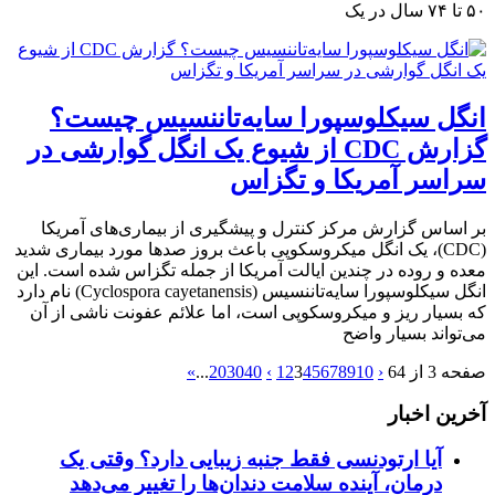
۵۰ تا ۷۴ سال در یک
انگل سیکلوسپورا سایه‌تاننسیس چیست؟
گزارش CDC از شیوع یک انگل گوارشی در
سراسر آمریکا و تگزاس
بر اساس گزارش مرکز کنترل و پیشگیری از بیماری‌های آمریکا
(CDC)، یک انگل میکروسکوپی باعث بروز صدها مورد بیماری شدید
معده و روده در چندین ایالت آمریکا از جمله تگزاس شده است. این
انگل سیکلوسپورا سایه‌تاننسیس (Cyclospora cayetanensis) نام دارد
که بسیار ریز و میکروسکوپی است، اما علائم عفونت ناشی از آن
می‌تواند بسیار واضح
صفحه 3 از 64
‹
10
9
8
7
6
5
4
3
2
1
›
40
30
20
...
»
آخرین اخبار
آیا ارتودنسی فقط جنبه زیبایی دارد؟ وقتی یک
درمان، آینده سلامت دندان‌ها را تغییر می‌دهد