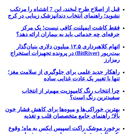
قبل از اصلاح طرح لبخند، این 7 اشتباه را مرتکب
نشوید؛ راهنمای انتخاب دندانپزشک زیبایی در کرج
فقط کاشت ایمپلنت کافی نیست؛ یک مرکز
حرفه‌ای چه خدماتی باید به بیماران ارائه دهد؟
اتهام کلاهبرداری ۱۲.۵ میلیون دلاری بنیان‌گذار
بیت‌ریور (BitRiver) در پرونده تجهیزات استخراج
رمزارز
راهکار جدید علمی برای جلوگیری از سلامت مغز؛
تنها با تغییر یک عادت غذایی ساده
چرا انتخاب رنگ کامپوزیت مهم‌تر از انتخاب
سفیدترین رنگ است؟
بهترین خوراکی‌ها و میوه‌ها برای کاهش فشار خون
بالا؛ راهنمای جامع متخصصان قلب و تغذیه
برخورد موشک راکت اسپیس ایکس به ماه؛ وقوع