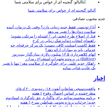
آلبالو: گنجینه ای از خواص برای سلامتی شما
جدید
محبوب
تصادفی
آیا ارتودنسی فقط جنبه زیبایی دارد؟ وقتی یک درمان، آینده
سلامت دندان‌ها را تغییر می‌دهد
قبل از اصلاح طرح لبخند، این 7 اشتباه را مرتکب نشوید؛
راهنمای انتخاب دندانپزشک زیبایی در کرج
فقط کاشت ایمپلنت کافی نیست؛ یک مرکز حرفه‌ای چه
خدماتی باید به بیماران ارائه دهد؟
اتهام کلاهبرداری ۱۲.۵ میلیون دلاری بنیان‌گذار بیت‌ریور
(BitRiver) در پرونده تجهیزات استخراج رمزارز
راهکار جدید علمی برای جلوگیری از سلامت مغز؛ تنها با تغییر
یک عادت غذایی ساده
اخبار
واقعیت‌سنجی شایعات آیفون ۱۸: رتبه‌بندی ۲۰ ادعای
مطرح‌شده بر اساس احتمال وقوع
1 هفته
برنامه منچستریونایتد برای واگذاری حق نام‌گذاری استادیوم
جدید؛ جزئیات پروژه نجومی شیاطین سرخ
3 هفته
یارانه واریز شد؟ راهنمای کامل استعلام وضعیت واریز یارانه