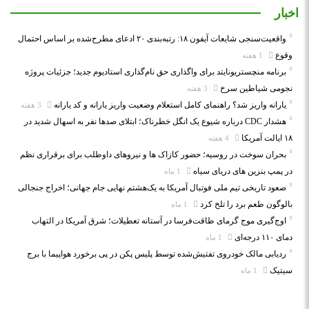
اخبار
واقعیت‌سنجی شایعات آیفون ۱۸: رتبه‌بندی ۲۰ ادعای مطرح‌شده بر اساس احتمال
وقوع
1 هفته
برنامه منچستریونایتد برای واگذاری حق نام‌گذاری استادیوم جدید؛ جزئیات پروژه
نجومی شیاطین سرخ
3 هفته
یارانه واریز شد؟ راهنمای کامل استعلام وضعیت واریز یارانه و کد یارانه
3 هفته
هشدار CDC درباره شیوع یک انگل خطرناک؛ ابتلای صدها نفر به اسهال شدید در
۱۸ ایالت آمریکا
4 هفته
بحران سوخت در روسیه؛ حضور کازاک‌ ها و نیروهای داوطلب برای برقراری نظم
در پمپ بنزین‌ های دریای سیاه
1 ماه
صعود تاریخی تیم ملی فوتبال آمریکا به یک‌هشتم نهایی جام جهانی؛ اخراج جنجالی
بالوگون طعم برد را تلخ کرد
1 ماه
اوج‌گیری موج گرمای طاقت‌فرسا در آستانه تعطیلات؛ شرق آمریکا در التهاب
دمای ۱۱۰ درجه‌ای
1 ماه
ردیابی مالک خودروی تفتیش‌شده توسط پلیس پکن در پی برخورد هواپیما با برج
سیتیک
1 ماه