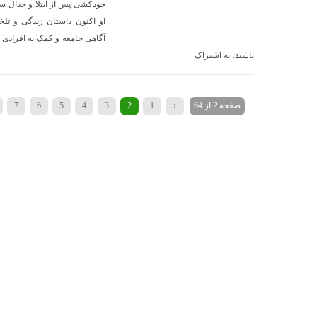
خودکشی پس از ابتلا و جدال 
او اکنون داستان زندگی و ت
آگاهی جامعه و کمک به افرادی 
باشند، به اشتراک
صفحه 2 از 64
‹
1
2
3
4
5
6
7
»
...
40