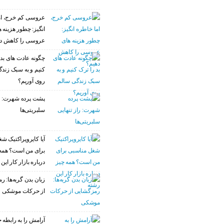
عروسی کم خرج، ام
انگیز: چطور هزینه 
عروسی را کاهش د
چگونه عادت‌ های بد 
کنیم و به سبک زند
روی آوریم؟
پشت پرده شهرت: را
سلبریتی‌ها
آیا کایروپراکتیک ش
برای من است؟ همه
درباره بازار کار این
زبان بدن گربه‌ها: 
از حرکات موشکی
آرامش را به رابطه خ