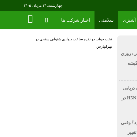
چهارشنبه, ۱۴ مرداد , ۱۴۰۵
آشپزی
سلامتی
اخبار شرکت ها
تخت خواب دو نفره
ساعت دیواری
شنوایی سنجی در
تهرانپارس
ی: روزی
 در گیشه
 دریایی
بر اثر آنفولانزای فوق حاد پرندگان H5N1 در
رد؟ وقتی
تغییر