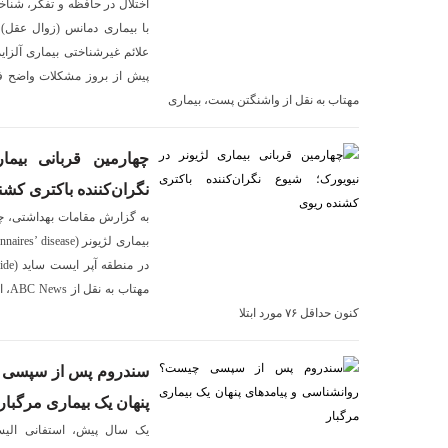
اختلال در حافظه و تفکر، شناخته
با بیماری دمانس (زوال عقل) م
علائم غیرشناختی بیماری آلزایم
پیش از بروز مشکلات واضح ف
مهتاب به نقل از واشنگتن پست، بیماری
چهارمین قربانی بیما
نگران‌کننده باکتری کشن
به گزارش مقامات بهداشتی، چها
مهتا
کنون حداقل ۷۶ مورد ابتلا
سندروم پس از سپسی چ
پنهان یک بیماری مرگبار
یک سال پیش، استفانی الی