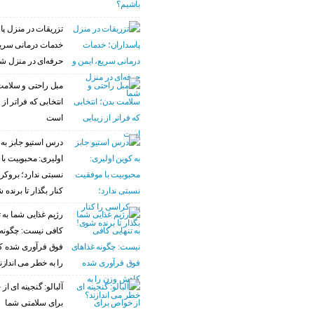
تزریقات در منزل پا
خدمات درمانی سریع
حرفه‌ای در منزل ش
مبل راحتی و سلامت
انتخابی که فراتر از 
است
درس استیو جابز به 
اولیری: محبوبیت با
نسبتی ندارد؛ بروکر
کنار بگذار تا برنده 
رژیم غذایی شما به ت
کافی نیست: چگونه 
فوق فرآوری شده 
را به خطر می اندازن
آلبالو: گنجینه ای ا
برای سلامتی شما