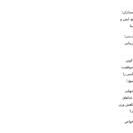
سداران؛
، ایمن و
ما
 بدن؛
زیبایی
کوین
 موفقیت
اسی را
شوی!
نهایی
غذاهای
کاهش وزن
د؟
ز خواص