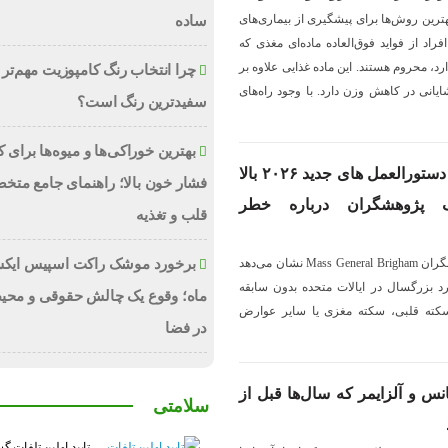
ترین روش‌ها برای پیشگیری از بیماری‌های
ساده
راد از فواید فوق‌العاده ماده‌ای مغذی که
، محروم هستند. این ماده غذایی علاوه بر
چرا انتخاب رنگ کامپوزیت مهم‌تر 
انی در کاهش وزن دارد. با وجود راه‌های
سفیدترین رنگ است؟
بهترین خوراکی‌ها و میوه‌ها برای
آیا کلسترول شما طبق دستورالعمل‌ های جدید ۲۰۲۶ بالا
فشار خون بالا؛ راهنمای جامع متخ
 پژوهشگران درباره خطر
قلب و تغذیه
یک مطالعه جدید توسط پژوهشگران Mass General Brigham نشان می‌دهد
برخورد موشک راکت اسپیس ایکس
زدیک به ۱ نفر از هر ۳ فرد بزرگسال در ایالات متحده بدون سابقه
ماه؛ وقوع یک چالش حقوقی و محی
ز کسانی که قبلاً دچار سکته قلبی، سکته مغزی یا سایر عوارض
در فضا
نس و آلزایمر که سال‌ها قبل از
سلامتی
تایید اولین تلفات گ