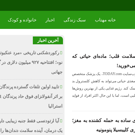
خانه مهتاب
سبک زندگی
اخبار
خانواده و کودک
آخرین اخبار
رکوردشکنی تاریخی «مرد عنکبوت
لامت قلب؛ ماده‌ای حیاتی که
نو»؛ افتتاحیه ۹۲۷ میلیون دلاری
می‌خورید!
جهانی
در بخش «نکته تخصصی روز» وب‌سایت TODAY.com، یک پزشک متخصص
مغذی حیاتی می‌تواند به کاهش کلسترول بد
تایید اولین تلفات گسترده پرندگان
 خون کمک کند. رژیم غذایی یکی از بهترین روش‌ها
ی است، اما با این حال اکثر افراد از فواید
استرالیا
ی ساده به حمله کشنده به مغز؛
آیا ارتودنسی فقط جنبه زیبایی دا
 کلیبسیلا پنومونیه
یک درمان، آینده سلامت دندان‌ها را 