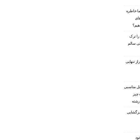
ا خاطره
های
هیم؟
را ترک
گی سالم
ز تنهایی
غل مناسبی
 چیز
 رشته
رمزگشایی
ود