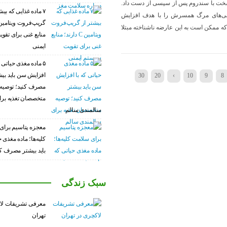
سخت با سندروم پس از سپسی از دست داد.
۷ ماده غذایی که بیش
لخی‌های مرگ همسرش را با هدف افزایش
که ممکن است به این عارضه ناشناخته مبتلا
منابع غنی برای تق
ایمنی
۵ ماده مغذی حیاتی ک
افزایش سن باید بی
30
20
›
10
9
8
مصرف کنید؛ توصیه
متخصصان تغذیه برا
سالمندی سالم
معجزه پتاسیم برای
کلیه‌ها؛ ماده مغذی 
باید بیشتر مصرف کن
سبک زندگی
معرفی تشریفات لا
تهران