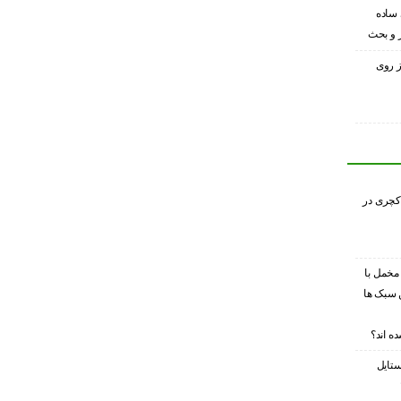
 ساده
ر و بحث
ز روی
کچری در
 مخمل با
 سبک ها
ه اند؟
ستایل