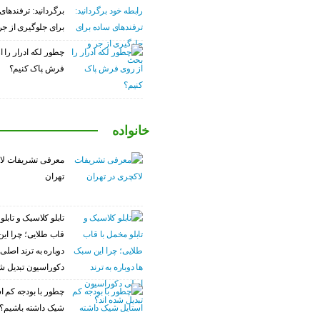
برگردانید: ترفندهای
برای جلوگیری از ج
چطور لکه ادرار را ا
فرش پاک کنیم؟
خانواده
معرفی تشریفات لا
تهران
تابلو کلاسیک و تابلو
قاب طلایی؛ چرا این
دوباره به ترند اصلی
دکوراسیون تبدیل شد
چطور با بودجه کم ا
شیک داشته باشیم؟