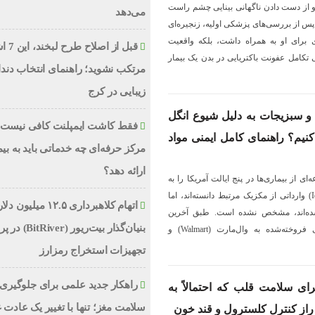
 شدید و از دست دادن ناگهانی بینایی چشم راست
می‌دهد
 پس از بررسی‌های پزشکی اولیه، زنجیره‌ای
دی برای او به همراه داشت، بلکه واقعیت
قبل از اص
ی تکامل عفونت باکتریایی در بدن یک بیمار
مرتکب نشوید؛ راهنمای انتخاب دند
زیبایی در کرج
 و سبزیجات به دلیل شیوع انگل
فقط کاشت ایمپلنت کافی نیست؛
نیم؟ راهنمای کامل ایمنی مواد
مرکز حرفه‌ای چه خدماتی باید به بیم
ارائه دهد؟
 از بیماری‌ها در پنج ایالت آمریکا را به
کاهوی سالادی (Iceberg Lettuce) وارداتی از مکزیک مرتبط دانسته‌اند، اما
اتهام کلاهبرداری ۱۲.۵ میلیون
ر شده‌اند، مشخص نشده است. طبق آخرین
بنیان‌گذار بیت‌ریور (ver
به‌روزرسانی‌ها، شرکت تایلور فارمز (Taylor Farms) کاهوهای سالادی فروخته‌شده به وال‌مارت (Walmart) و
تجهیزات استخراج رمزارز
راهکار جدید علمی برای جلوگیری 
ای سلامت قلب که احتمالاً به
سلامت مغز؛ تنها با تغییر یک عادت 
 راز کنترل کلسترول و قند خون