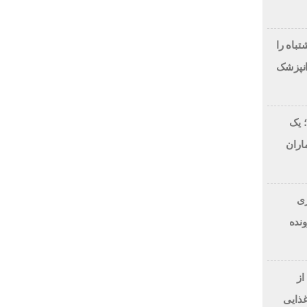
لاح طرح لبخند، این 7 اشتباه را
انپزشک
 یک
اران
 دلاری
BitRi) در پرونده
از
غذایی