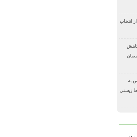
از انتخاب
 کاهش
صصان
 به
ط زیستی
سترده