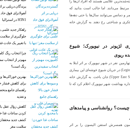
‌شده‌ترین علائمی هستند که افراد آن‌ها را
پرندگان دریایی بر اث
رتبط می‌دانند. اما جالب است بدانید که
آنفولانزای فوق حاد 
ر و دمانس می‌توانند سال‌ها یا حتی دهه‌ها
H5N1 در استرالیا
کری و شناختی رخ دهند. به گزارش خانه
راهکار جدید علمی ب
جلوگیری از سلامت م
با تغییر یک عادت غذ
ری لژیونر در نیویورک؛ شیوع
چرا انتخاب رنگ کام
ده ریوی
مهم‌تر از انتخاب سف
رمین نفر در شهر نیویورک بر اثر ابتلا به
رنگ است؟
بیماری لژیونر (Legionnaires’ disease) در جریان شیوع خوشه‌ای این بیماری
بهترین خوراکی‌ها و م
در منطقه آپر ایست ساید (Upper East Side) جان باخت. به گزارش خانه
برای کاهش فشار خو
ب به نقل از ABC News، اداره بهداشت شهر نیویورک اعلام کرد که تا
راهنمای جامع متخ
و تغذیه
کاهش زوال عقل با 
یست؟ روانشناسی و پیامدهای
کردن ساعات غذا خ
کشف جدید محققان 
سون همسرش استفن الیسون را بر اثر
سلامت مغز