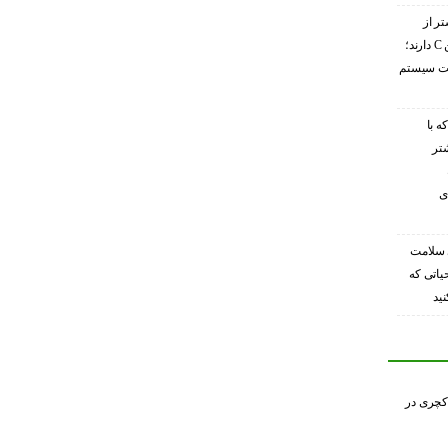
تر از
گریپ‌فروت ویتامین C دارند؛
ویت سیستم
ه با
شتر
ی
 سلامت
حیاتی که
ید
کچری در