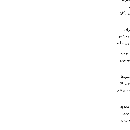
ر
پرندگان
رای
غز؛ تنها
ایی ساده
پوزیت
یدترین
یوه‌ها
ن بالا؛
صصان قلب
محدود
وردن؛
درباره